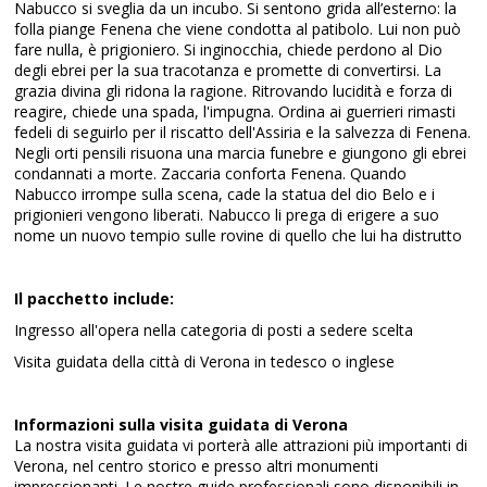
Nabucco si sveglia da un incubo. Si sentono grida all’esterno: la
folla piange Fenena che viene condotta al patibolo. Lui non può
fare nulla, è prigioniero. Si inginocchia, chiede perdono al Dio
degli ebrei per la sua tracotanza e promette di convertirsi. La
grazia divina gli ridona la ragione. Ritrovando lucidità e forza di
reagire, chiede una spada, l'impugna. Ordina ai guerrieri rimasti
fedeli di seguirlo per il riscatto dell'Assiria e la salvezza di Fenena.
Negli orti pensili risuona una marcia funebre e giungono gli ebrei
condannati a morte. Zaccaria conforta Fenena. Quando
Nabucco irrompe sulla scena, cade la statua del dio Belo e i
prigionieri vengono liberati. Nabucco li prega di erigere a suo
nome un nuovo tempio sulle rovine di quello che lui ha distrutto
Il pacchetto include:
Ingresso all'opera nella categoria di posti a sedere scelta
Visita guidata della città di Verona in tedesco o inglese
Informazioni sulla visita guidata di Verona
La nostra visita guidata vi porterà alle attrazioni più importanti di
Verona, nel centro storico e presso altri monumenti
impressionanti. Le nostre guide professionali sono disponibili in