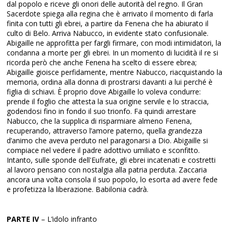
dal popolo e riceve gli onori delle autorità del regno. Il Gran
Sacerdote spiega alla regina che è arrivato il momento di farla
finita con tutti gli ebrei, a partire da Fenena che ha abiurato il
culto di Belo. Arriva Nabucco, in evidente stato confusionale.
Abigaille ne approfitta per fargli firmare, con modi intimidatori, la
condanna a morte per gli ebrei. In un momento di lucidità il re si
ricorda però che anche Fenena ha scelto di essere ebrea;
Abigaille gioisce perfidamente, mentre Nabucco, riacquistando la
memoria, ordina alla donna di prostrarsi davanti a lui perché è
figlia di schiavi. È proprio dove Abigaille lo voleva condurre:
prende il foglio che attesta la sua origine servile e lo straccia,
godendosi fino in fondo il suo trionfo. Fa quindi arrestare
Nabucco, che la supplica di risparmiare almeno Fenena,
recuperando, attraverso l’amore paterno, quella grandezza
d’animo che aveva perduto nel paragonarsi a Dio. Abigaille si
compiace nel vedere il padre adottivo umiliato e sconfitto.
Intanto, sulle sponde dell'Eufrate, gli ebrei incatenati e costretti
al lavoro pensano con nostalgia alla patria perduta. Zaccaria
ancora una volta consola il suo popolo, lo esorta ad avere fede
e profetizza la liberazione. Babilonia cadrà.
PARTE IV
– L’idolo infranto