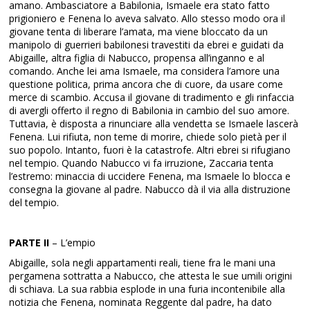
amano. Ambasciatore a Babilonia, Ismaele era stato fatto
prigioniero e Fenena lo aveva salvato. Allo stesso modo ora il
giovane tenta di liberare l’amata, ma viene bloccato da un
manipolo di guerrieri babilonesi travestiti da ebrei e guidati da
Abigaille, altra figlia di Nabucco, propensa all’inganno e al
comando. Anche lei ama Ismaele, ma considera l’amore una
questione politica, prima ancora che di cuore, da usare come
merce di scambio. Accusa il giovane di tradimento e gli rinfaccia
di avergli offerto il regno di Babilonia in cambio del suo amore.
Tuttavia, è disposta a rinunciare alla vendetta se Ismaele lascerà
Fenena. Lui rifiuta, non teme di morire, chiede solo pietà per il
suo popolo. Intanto, fuori è la catastrofe. Altri ebrei si rifugiano
nel tempio. Quando Nabucco vi fa irruzione, Zaccaria tenta
l’estremo: minaccia di uccidere Fenena, ma Ismaele lo blocca e
consegna la giovane al padre. Nabucco dà il via alla distruzione
del tempio.
PARTE II
– L’empio
Abigaille, sola negli appartamenti reali, tiene fra le mani una
pergamena sottratta a Nabucco, che attesta le sue umili origini
di schiava. La sua rabbia esplode in una furia incontenibile alla
notizia che Fenena, nominata Reggente dal padre, ha dato