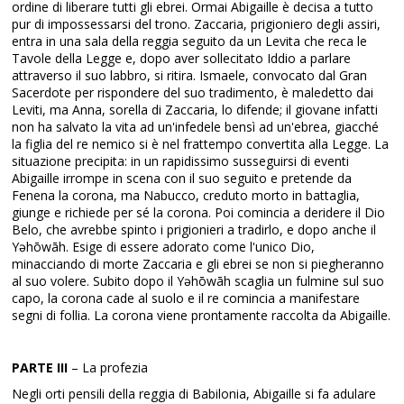
ordine di liberare tutti gli ebrei. Ormai Abigaille è decisa a tutto
pur di impossessarsi del trono. Zaccaria, prigioniero degli assiri,
entra in una sala della reggia seguito da un Levita che reca le
Tavole della Legge e, dopo aver sollecitato Iddio a parlare
attraverso il suo labbro, si ritira. Ismaele, convocato dal Gran
Sacerdote per rispondere del suo tradimento, è maledetto dai
Leviti, ma Anna, sorella di Zaccaria, lo difende; il giovane infatti
non ha salvato la vita ad un'infedele bensì ad un'ebrea, giacché
la figlia del re nemico si è nel frattempo convertita alla Legge. La
situazione precipita: in un rapidissimo susseguirsi di eventi
Abigaille irrompe in scena con il suo seguito e pretende da
Fenena la corona, ma Nabucco, creduto morto in battaglia,
giunge e richiede per sé la corona. Poi comincia a deridere il Dio
Belo, che avrebbe spinto i prigionieri a tradirlo, e dopo anche il
Yəhōwāh. Esige di essere adorato come l'unico Dio,
minacciando di morte Zaccaria e gli ebrei se non si piegheranno
al suo volere. Subito dopo il Yəhōwāh scaglia un fulmine sul suo
capo, la corona cade al suolo e il re comincia a manifestare
segni di follia. La corona viene prontamente raccolta da Abigaille.
PARTE III
– La profezia
Negli orti pensili della reggia di Babilonia, Abigaille si fa adulare