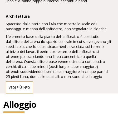
lirico e vi fanno tappa numerosi cantanti e band.
Architettura
Spaccato dalla parte con l'Ala che mostra le scale ed i
passaggi, e mappa dell'anfiteatro, con segnalate le cloache
L'elemento base della pianta dell'anfiteatro è costituito
dall'ellisse dell'arena (lo spazio centrale in cui si svolgevano gli
spettacoli), che fu quasi sicuramente tracciata sul terreno
all'inizio dei lavori: il perimetro esterno dell'anfiteatro si
ottenne poi tracciando una linea concentrica a quella
dell'arena. Questa ellisse base venne ottenuta con quattro
cerchi, di cui i due minori (posti lungo l'asse maggiore)
ottenuti suddividendo il semiasse maggiore in cinque parti di
25 piedi l'una, due delle quali altro non sono che il raggio
preso all'estremità dello stesso asse maggiore. La curva
maggiore invece ha un raggio di sette parti da 25 piedi, con il
VEDI PIÙ INFO
centro all'estremità del prolungamento esterno.
L'arena misura 75,68 m x 44,43 m, ovvero 250 x 150 piedi
Alloggio
romani, dunque una cifra tonda, a conferma della semplicità
del modulo base utilizzato, con un rapporto tra asse
maggiore e asse minore di 5 a 3. La cavea è invece larga