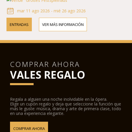
Großes Festspielhaus
mar 11 ago 2026 - mié 26 ago 2026
ENTRADAS
VER MÁS INFORMACIÓN
COMPRAR AHORA
VALES REGALO
Regala a alguien una noche inolvidable en la ópera.
Elige un cupón regalo y deja que seleccione la función que
más le guste: música, drama y arte de primera clase, todo
en una experiencia elegante.
COMPRAR AHORA