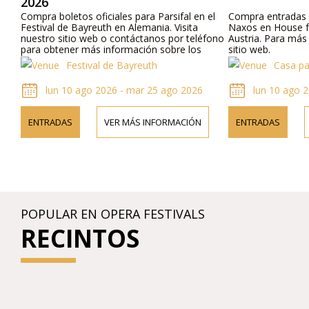
2026
Compra boletos oficiales para Parsifal en el
Compra entradas o
Festival de Bayreuth en Alemania. Visita
Naxos en House f
nuestro sitio web o contáctanos por teléfono
Austria. Para más 
para obtener más información sobre los
sitio web.
artistas, los detalles del programa y los
Festival de Bayreuth
Casa pa
precios de los boletos.
lun 10 ago 2026 - mar 25 ago 2026
lun 10 ago 2
ENTRADAS
VER MÁS INFORMACIÓN
ENTRADAS
POPULAR EN OPERA FESTIVALS
RECINTOS