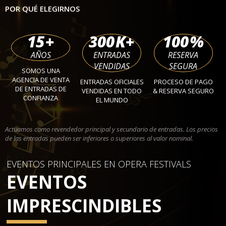
POR QUÉ ELEGIRNOS
15
+
300
K+
100
%
AÑOS
ENTRADAS
RESERVA
VENDIDAS
SEGURA
SOMOS UNA
AGENCIA DE VENTA
ENTRADAS OFICIALES
PROCESO DE PAGO
DE ENTRADAS DE
VENDIDAS EN TODO
& RESERVA SEGURO
CONFIANZA
EL MUNDO
Actuamos como revendedor principal y secundario de entradas. Los precios
de las entradas pueden ser inferiores o superiores al valor nominal.
EVENTOS PRINCIPALES EN OPERA FESTIVALS
EVENTOS
IMPRESCINDIBLES