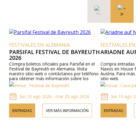
FESTIVALES EN ALEMANIA
FESTIVALES EN
PARSIFAL FESTIVAL DE BAYREUTH
ARIADNE AU
2026
Compra boletos oficiales para Parsifal en el
Compra entradas o
Festival de Bayreuth en Alemania. Visita
Naxos en House f
nuestro sitio web o contáctanos por teléfono
Austria. Para más 
para obtener más información sobre los
sitio web.
artistas, los detalles del programa y los
Festival de Bayreuth
Casa pa
precios de los boletos.
lun 10 ago 2026 - mar 25 ago 2026
lun 10 ago 2
ENTRADAS
VER MÁS INFORMACIÓN
ENTRADAS