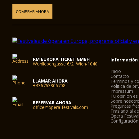
COMPRAR AHORA
RM EUROPA TICKET GMBH
Información
Wohllebengasse 6/2, Wien-1040
Inicio
Contacto
LLAMAR AHORA
Terminos y co
+436763806708
Politica de pr
Impressum
Tu opinion es
Sobre nosotr
RESERVAR AHORA
Preguntas fre
office@opera-festivals.com
Traslado al a
Opera Festiva
Configuración