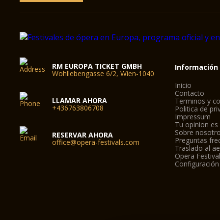
RM EUROPA TICKET GMBH
Información
Wohllebengasse 6/2, Wien-1040
Inicio
Contacto
LLAMAR AHORA
Terminos y co
+436763806708
Politica de pr
Impressum
Tu opinion es
Sobre nosotr
RESERVAR AHORA
Preguntas fre
office@opera-festivals.com
Traslado al a
Opera Festiva
Configuración