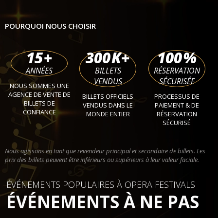
POURQUOI NOUS CHOISIR
15
+
300
K+
100
%
ANNÉES
BILLETS
RÉSERVATION
VENDUS
SÉCURISÉE
NOUS SOMMES UNE
AGENCE DE VENTE DE
BILLETS OFFICIELS
PROCESSUS DE
BILLETS DE
VENDUS DANS LE
PAIEMENT & DE
CONFIANCE
MONDE ENTIER
RÉSERVATION
SÉCURISÉ
Nous agissons en tant que revendeur principal et secondaire de billets. Les
prix des billets peuvent être inférieurs ou supérieurs à leur valeur faciale.
ÉVÉNEMENTS POPULAIRES À OPERA FESTIVALS
ÉVÉNEMENTS À NE PAS