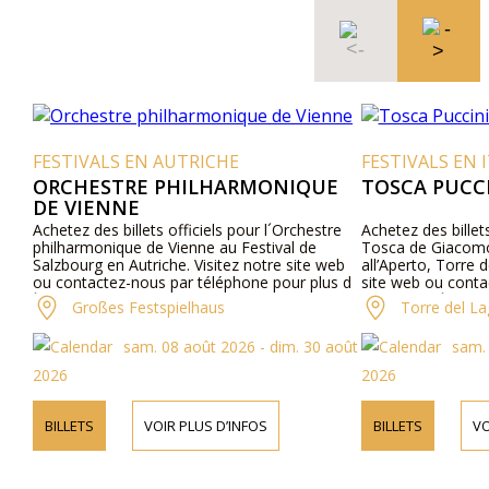
FESTIVALS EN AUTRICHE
FESTIVALS EN I
ORCHESTRE PHILHARMONIQUE
TOSCA PUCCI
DE VIENNE
Achetez des billets officiels pour l´Orchestre
Achetez des billets
philharmonique de Vienne au Festival de
Tosca de Giacomo
Salzbourg en Autriche. Visitez notre site web
all’Aperto, Torre d
ou contactez-nous par téléphone pour plus d
site web ou conta
´informations sur les interprètes, le
pour plus d´inform
Großes Festspielhaus
Torre del La
programme et les prix des billets.
les détails du pro
billets.
sam. 08 août 2026 - dim. 30 août
sam. 
2026
2026
BILLETS
VOIR PLUS D’INFOS
BILLETS
VO