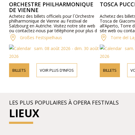
ORCHESTRE PHILHARMONIQUE
TOSCA PUCCI
DE VIENNE
Achetez des billets officiels pour l´Orchestre
Achetez des billets
philharmonique de Vienne au Festival de
Tosca de Giacomo
Salzbourg en Autriche. Visitez notre site web
all’Aperto, Torre d
ou contactez-nous par téléphone pour plus d
site web ou conta
´informations sur les interprètes, le
pour plus d´inform
Großes Festspielhaus
Torre del La
programme et les prix des billets.
les détails du pro
billets.
sam. 08 août 2026 - dim. 30 août
sam. 
2026
2026
BILLETS
VOIR PLUS D’INFOS
BILLETS
VO
LES PLUS POPULAIRES À OPERA FESTIVALS
LIEUX