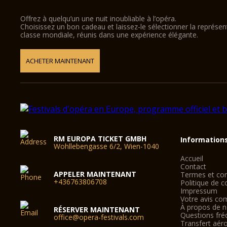
Offrez à quelqu’un une nuit inoubliable à l’opéra.
Choisissez un bon cadeau et laissez-le sélectionner la représe
classe mondiale, réunis dans une expérience élégante.
ACHETER MAINTENANT
RM EUROPA TICKET GMBH
Information
Wohllebengasse 6/2, Wien-1040
Accueil
Contact
APPELER MAINTENANT
Termes et con
+436763806708
Politique de co
Impressum
Votre avis co
À propos de 
RÉSERVER MAINTENANT
Questions fré
office@opera-festivals.com
Transfert aér