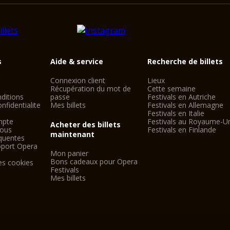
s
Aide & service
Recherche de billets
Connexion client
Lieux
Récupération du mot de
Cette semaine
ditions
passe
Festivals en Autriche
nfidentialite
Mes billets
Festivals en Allemagne
Festivals en Italie
mpte
Festivals au Royaume-U
Acheter des billets
nous
Festivals en Finlande
maintenant
quentes
oport Opera
Mon panier
Bons cadeaux pour Opera
es cookies
Festivals
Mes billets