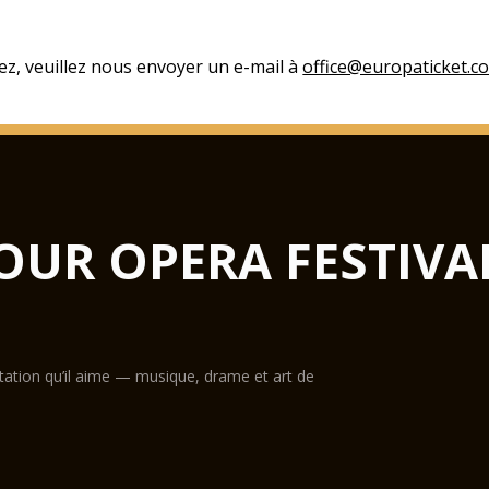
ez, veuillez nous envoyer un e-mail à
office@europaticket.c
OUR OPERA FESTIVA
ntation qu’il aime — musique, drame et art de