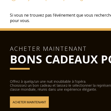
Si vous ne trouvez pas l’événement que vous recherch
pour vous.
ACHETER MAINTENANT
BONS CADEAUX P
Offrez à quelqu’un une nuit inoubliable à l’opéra.
Choisissez un bon cadeau et laissez-le sélectionner la représe
classe mondiale, réunis dans une expérience élégante.
ACHETER MAINTENANT