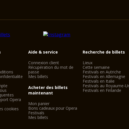
s
Aide & service
Recherche de billets
Connexion client
Lieux
Récupération du mot de
Cette semaine
ditions
passe
Festivals en Autriche
nfidentialite
Mes billets
Festivals en Allemagne
Festivals en Italie
mpte
Festivals au Royaume-U
Acheter des billets
nous
Festivals en Finlande
maintenant
quentes
oport Opera
Mon panier
Bons cadeaux pour Opera
es cookies
Festivals
Mes billets