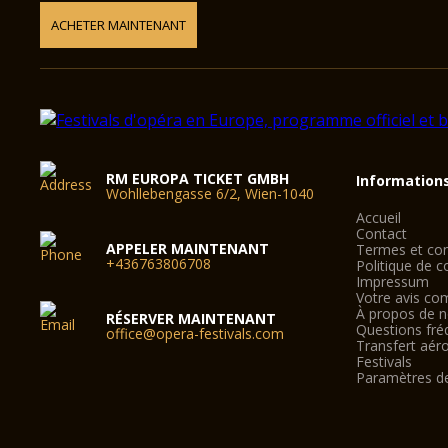
ACHETER MAINTENANT
RM EUROPA TICKET GMBH
Information
Wohllebengasse 6/2, Wien-1040
Accueil
Contact
APPELER MAINTENANT
Termes et con
+436763806708
Politique de co
Impressum
Votre avis co
À propos de 
RÉSERVER MAINTENANT
Questions fré
office@opera-festivals.com
Transfert aér
Festivals
Paramètres d