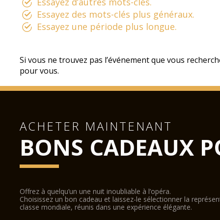
Essayez d’autres mots-clés.
Essayez des mots-clés plus généraux.
Essayez une période plus longue.
Si vous ne trouvez pas l’événement que vous recherch
pour vous.
ACHETER MAINTENANT
BONS CADEAUX P
Offrez à quelqu’un une nuit inoubliable à l’opéra.
Choisissez un bon cadeau et laissez-le sélectionner la représe
classe mondiale, réunis dans une expérience élégante.