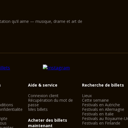
ntation qu’il aime — musique, drame et art de
s
Aide & service
Recherche de billets
Connexion client
Lieux
Récupération du mot de
Cette semaine
ditions
passe
Festivals en Autriche
nfidentialite
Mes billets
Festivals en Allemagne
Festivals en Italie
mpte
Festivals au Royaume-U
Acheter des billets
nous
Festivals en Finlande
maintenant
quentes