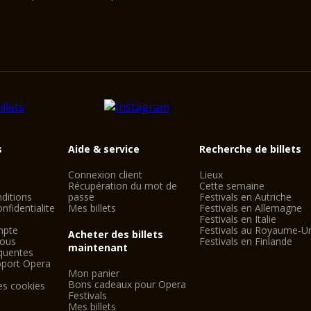
s
Aide & service
Recherche de billets
Connexion client
Lieux
Récupération du mot de
Cette semaine
ditions
passe
Festivals en Autriche
nfidentialite
Mes billets
Festivals en Allemagne
Festivals en Italie
mpte
Festivals au Royaume-U
Acheter des billets
nous
Festivals en Finlande
maintenant
quentes
oport Opera
Mon panier
Bons cadeaux pour Opera
es cookies
Festivals
Mes billets