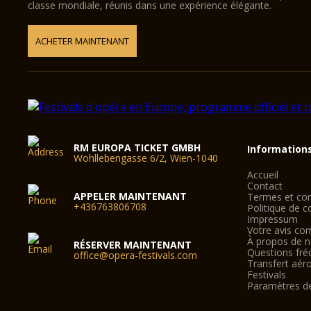
classe mondiale, réunis dans une expérience élégante.
ACHETER MAINTENANT
RM EUROPA TICKET GMBH
Information
Wohllebengasse 6/2, Wien-1040
Accueil
Contact
APPELER MAINTENANT
Termes et con
+436763806708
Politique de co
Impressum
Votre avis co
À propos de 
RÉSERVER MAINTENANT
Questions fré
office@opera-festivals.com
Transfert aér
Festivals
Paramètres d