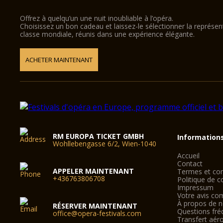
Offrez à quelqu’un une nuit inoubliable à l’opéra.
Choisissez un bon cadeau et laissez-le sélectionner la représe
classe mondiale, réunis dans une expérience élégante.
ACHETER MAINTENANT
RM EUROPA TICKET GMBH
Information
Wohllebengasse 6/2, Wien-1040
Accueil
Contact
APPELER MAINTENANT
Termes et con
+436763806708
Politique de co
Impressum
Votre avis co
À propos de 
RÉSERVER MAINTENANT
Questions fré
office@opera-festivals.com
Transfert aér