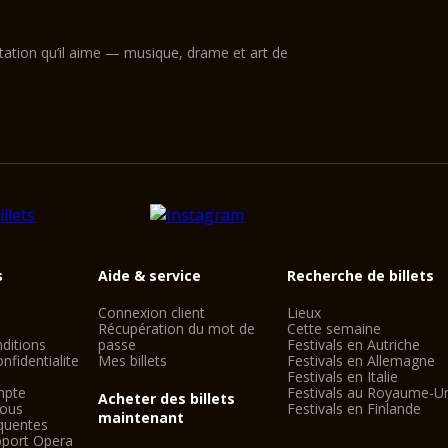
ntation qu’il aime — musique, drame et art de
s
Aide & service
Recherche de billets
Connexion client
Lieux
Récupération du mot de
Cette semaine
ditions
passe
Festivals en Autriche
nfidentialite
Mes billets
Festivals en Allemagne
Festivals en Italie
mpte
Festivals au Royaume-U
Acheter des billets
nous
Festivals en Finlande
maintenant
quentes
oport Opera