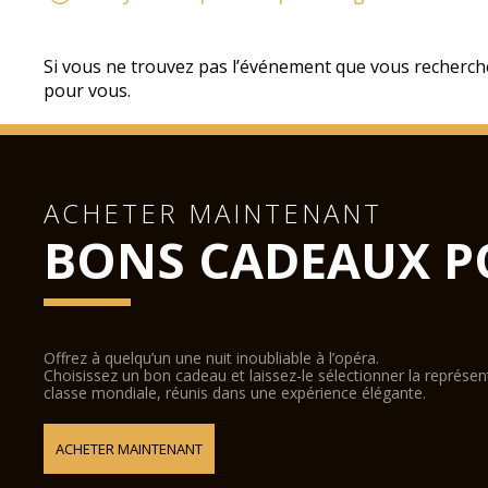
Si vous ne trouvez pas l’événement que vous recherch
pour vous.
ACHETER MAINTENANT
BONS CADEAUX P
Offrez à quelqu’un une nuit inoubliable à l’opéra.
Choisissez un bon cadeau et laissez-le sélectionner la représe
classe mondiale, réunis dans une expérience élégante.
ACHETER MAINTENANT