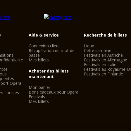
s
Aide & service
Recherche de billets
Connexion client
Lieux
Récupération du mot de
Cette semaine
ditions
passe
Festivals en Autriche
nfidentialite
Mes billets
Festivals en Allemagne
Festivals en Italie
mpte
Festivals au Royaume-U
Acheter des billets
nous
Festivals en Finlande
maintenant
quentes
oport Opera
Mon panier
Bons cadeaux pour Opera
es cookies
Festivals
Mes billets