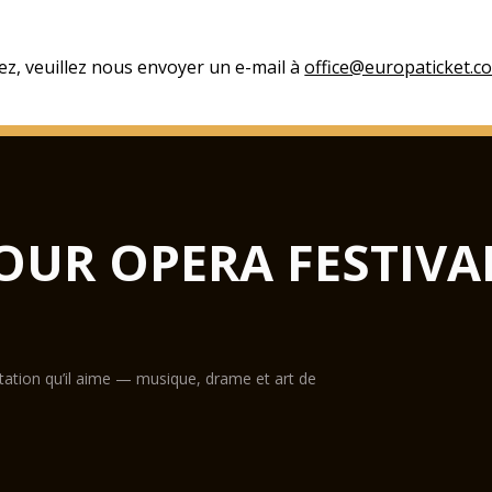
ez, veuillez nous envoyer un e-mail à
office@europaticket.c
OUR OPERA FESTIVA
ntation qu’il aime — musique, drame et art de