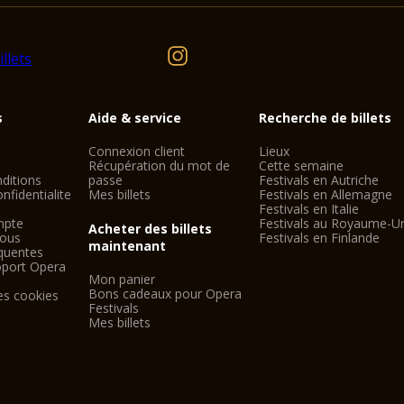
s
Aide & service
Recherche de billets
Connexion client
Lieux
Récupération du mot de
Cette semaine
ditions
passe
Festivals en Autriche
nfidentialite
Mes billets
Festivals en Allemagne
Festivals en Italie
mpte
Festivals au Royaume-U
Acheter des billets
nous
Festivals en Finlande
maintenant
quentes
oport Opera
Mon panier
Bons cadeaux pour Opera
es cookies
Festivals
Mes billets