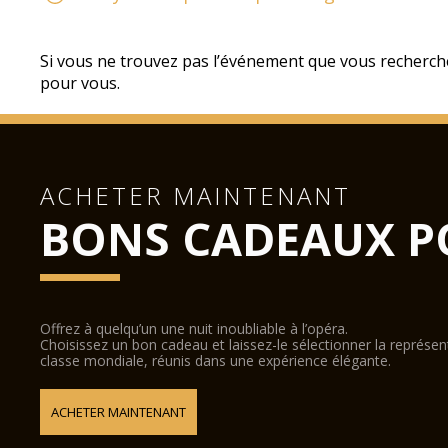
Si vous ne trouvez pas l’événement que vous recherch
pour vous.
ACHETER MAINTENANT
BONS CADEAUX P
Offrez à quelqu’un une nuit inoubliable à l’opéra.
Choisissez un bon cadeau et laissez-le sélectionner la représe
classe mondiale, réunis dans une expérience élégante.
ACHETER MAINTENANT