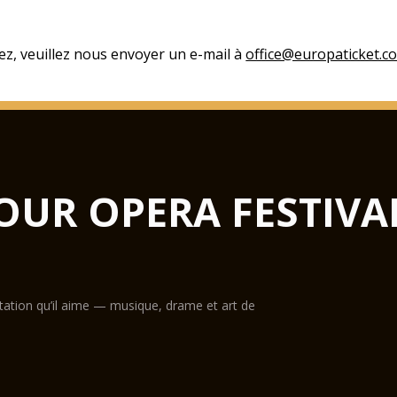
ez, veuillez nous envoyer un e-mail à
office@europaticket.c
OUR OPERA FESTIVA
ntation qu’il aime — musique, drame et art de