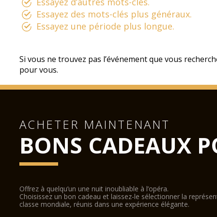
Essayez d’autres mots-clés.
Essayez des mots-clés plus généraux.
Essayez une période plus longue.
Si vous ne trouvez pas l’événement que vous recherch
pour vous.
ACHETER MAINTENANT
BONS CADEAUX P
Offrez à quelqu’un une nuit inoubliable à l’opéra.
Choisissez un bon cadeau et laissez-le sélectionner la représe
classe mondiale, réunis dans une expérience élégante.