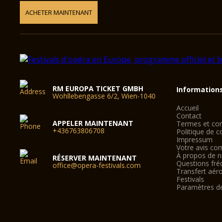
ACHETER MAINTENANT
RM EUROPA TICKET GMBH
Information
Wohllebengasse 6/2, Wien-1040
Accueil
Contact
APPELER MAINTENANT
Termes et con
+436763806708
Politique de co
Impressum
Votre avis co
À propos de 
RÉSERVER MAINTENANT
Questions fré
office@opera-festivals.com
Transfert aér
Festivals
Paramètres d