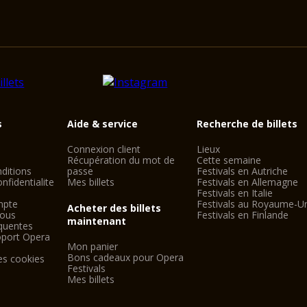
s
Aide & service
Recherche de billets
Connexion client
Lieux
Récupération du mot de
Cette semaine
ditions
passe
Festivals en Autriche
nfidentialite
Mes billets
Festivals en Allemagne
Festivals en Italie
mpte
Festivals au Royaume-U
Acheter des billets
nous
Festivals en Finlande
maintenant
quentes
oport Opera
Mon panier
Bons cadeaux pour Opera
es cookies
Festivals
Mes billets