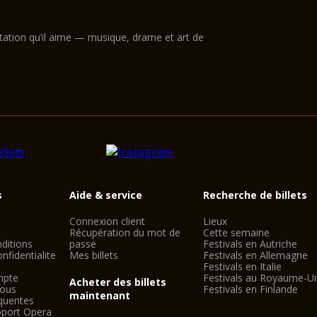
ntation qu’il aime — musique, drame et art de
s
Aide & service
Recherche de billets
Connexion client
Lieux
Récupération du mot de
Cette semaine
ditions
passe
Festivals en Autriche
nfidentialite
Mes billets
Festivals en Allemagne
Festivals en Italie
mpte
Festivals au Royaume-U
Acheter des billets
nous
Festivals en Finlande
maintenant
quentes
oport Opera