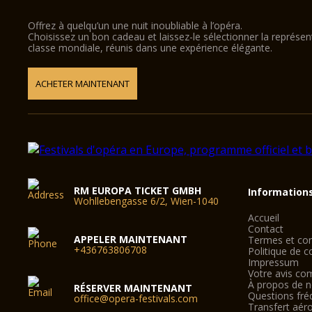
Offrez à quelqu’un une nuit inoubliable à l’opéra.
Choisissez un bon cadeau et laissez-le sélectionner la représe
classe mondiale, réunis dans une expérience élégante.
ACHETER MAINTENANT
RM EUROPA TICKET GMBH
Information
Wohllebengasse 6/2, Wien-1040
Accueil
Contact
APPELER MAINTENANT
Termes et con
+436763806708
Politique de co
Impressum
Votre avis co
À propos de 
RÉSERVER MAINTENANT
Questions fré
office@opera-festivals.com
Transfert aér