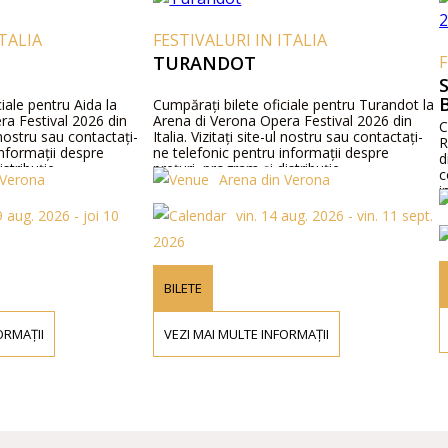
IA
FESTIVALURI IN ITALIA
TURANDOT
FEST
SIEG
BAY
pentru Aida la
Cumpărați bilete oficiale pentru Turandot la
stival 2026 din
Arena di Verona Opera Festival 2026 din
Cumpăr
tru sau contactați-
Italia. Vizitați site-ul nostru sau contactați-
Richar
mații despre
ne telefonic pentru informații despre
din Ge
uție.
prețuri, program și distribuție.
contac
na
Arena din Verona
inform
progra
 2026 - joi 10
vin. 14 aug. 2026 - vin. 11 sept.
2026
BILE
BILETE
VEZI
II
VEZI MAI MULTE INFORMAȚII