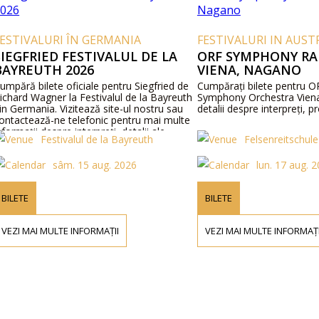
RI ÎN GERMANIA
FESTIVALURI IN AUSTRIA
D FESTIVALUL DE LA
ORF SYMPHONY RADIO ORF
H 2026
VIENA, NAGANO
e oficiale pentru Siegfried de
Cumpărați bilete pentru ORF Radio
er la Festivalul de la Bayreuth
Symphony Orchestra Viena, Nagano. G
 Vizitează site-ul nostru sau
detalii despre interpreți, program și pre
ne telefonic pentru mai multe
pre interpreți, detalii ale
stivalul de la Bayreuth
Felsenreitschule
 prețurile biletelor.
sâm. 15 aug. 2026
lun. 17 aug. 2026
BILETE
LTE INFORMAȚII
VEZI MAI MULTE INFORMAȚII