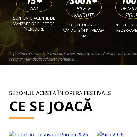
15
+
300
K+
100
ANI
BILETE
REZER
VÂNDUTE
SIGU
SUNTEM O AGENȚIE DE
VÂNZARE DE BILETE DE
BILETE OFICIALE
PROCES DE 
ÎNCREDERE
VÂNDUTE ÎN ÎNTREAGA
REZERVARE
LUME
Acționăm ca revânzător principal și secundar de bilete. Prețurile biletelor po
sau mai mari decât valoarea nominală.
SEZONUL ACESTA ÎN OPERA FESTIVALS
CE SE JOACĂ