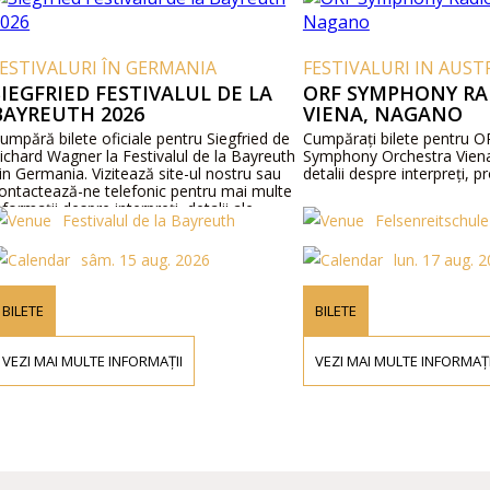
IVALURI ÎN GERMANIA
FESTIVALURI IN AUSTRIA
FRIED FESTIVALUL DE LA
ORF SYMPHONY RADIO
REUTH 2026
VIENA, NAGANO
ă bilete oficiale pentru Siegfried de
Cumpărați bilete pentru ORF R
d Wagner la Festivalul de la Bayreuth
Symphony Orchestra Viena, Nag
rmania. Vizitează site-ul nostru sau
detalii despre interpreți, progra
tează-ne telefonic pentru mai multe
ații despre interpreți, detalii ale
Festivalul de la Bayreuth
Felsenreitschule
mului și prețurile biletelor.
sâm. 15 aug. 2026
lun. 17 aug. 2026
TE
BILETE
 MAI MULTE INFORMAȚII
VEZI MAI MULTE INFORMAȚII