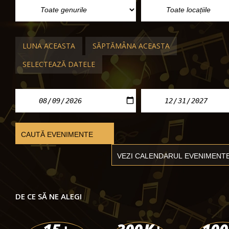
LUNA ACEASTA
SĂPTĂMÂNA ACEASTA
SELECTEAZĂ DATELE
FESTIVALURI IN ITALIA
Madama Butterfly Puccini Festival 2
Torre del Lago Festival Puccini
sâm. 22 aug. 2026 - vin. 04 sept. 2026
DE CE SĂ NE ALEGI