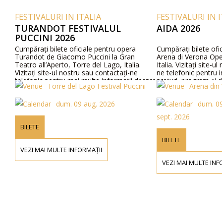
VALURI IN ITALIA
FESTIVALURI IN ITALIA
ANDOT FESTIVALUL
AIDA 2026
INI 2026
ți bilete oficiale pentru opera
Cumpărați bilete oficiale pentru 
ot de Giacomo Puccini la Gran
Arena di Verona Opera Festival 
all’Aperto, Torre del Lago, Italia.
Italia. Vizitați site-ul nostru sau 
i site-ul nostru sau contactați-ne
ne telefonic pentru informații d
nic pentru mai multe informații despre
prețuri, program și distribuție.
Torre del Lago Festival Puccini
Arena din Verona
, detalii ale programului și prețurile
r.
dum. 09 aug. 2026
dum. 09 aug. 2026 -
sept. 2026
E
BILETE
MAI MULTE INFORMAȚII
VEZI MAI MULTE INFORMAȚII