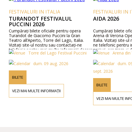
FESTIVALURI IN ITALIA
FESTIVALURI IN ITAL
TURANDOT FESTIVALUL
AIDA 2026
PUCCINI 2026
Cumpărați bilete oficiale pentru opera
Cumpărați bilete oficiale 
Turandot de Giacomo Puccini la Gran
Arena di Verona Opera Fe
Teatro all’Aperto, Torre del Lago, Italia.
Italia. Vizitați site-ul nos
Vizitați site-ul nostru sau contactați-ne
ne telefonic pentru infor
telefonic pentru mai multe informații despre
prețuri, program și distrib
Torre del Lago Festival Puccini
Arena din Vero
artiști, detalii ale programului și prețurile
biletelor.
dum. 09 aug. 2026
dum. 09 aug.
sept. 2026
BILETE
BILETE
VEZI MAI MULTE INFORMAȚII
VEZI MAI MULTE INFORMAȚ