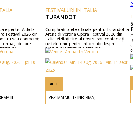
FESTIVALURI IN ITALIA
TURANDOT
FESTIVALU
SIEGFRIE
BAYREUT
Aida la
Cumpărați bilete oficiale pentru Turandot la
2026 din
Arena di Verona Opera Festival 2026 din
Cumpără bilet
contactați-
Italia. Vizitați site-ul nostru sau contactați-
Richard Wagn
espre
ne telefonic pentru informații despre
din Germania.
prețuri, program și distribuție.
contactează-
Arena din Verona
informații des
Fe
programului și
 joi 10
vin. 14 aug. 2026 - vin. 11 sept.
2026
BILETE
BILETE
VEZI MAI MU
VEZI MAI MULTE INFORMAȚII