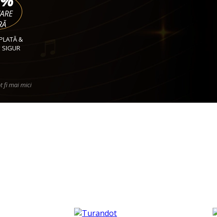
%
VARE
RĂ
PLATĂ &
 SIGUR
t fi mai mici