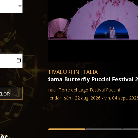
Aida di cristallo 2027
Arena din Verona
sâm. 22 aug. 2026 - mie. 08 sep
026
BILETE