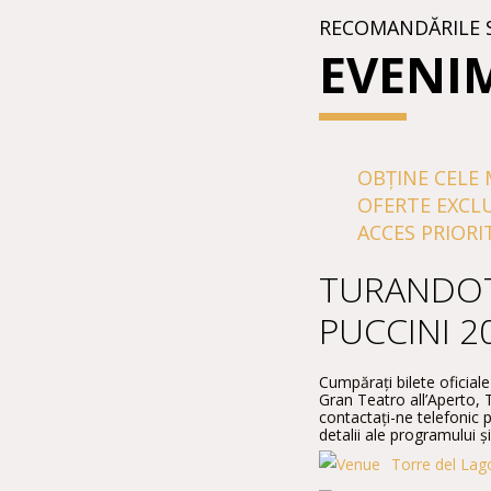
RECOMANDĂRILE 
EVENI
OBȚINE CELE 
OFERTE EXCL
ACCES PRIORI
TURANDOT
PUCCINI 2
Cumpărați bilete oficia
Gran Teatro all’Aperto, To
contactați-ne telefonic p
detalii ale programului și
Torre del Lago