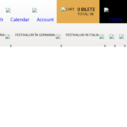
0
BILETE
TOTAL:
0
€
TRIA
FESTIVALURI ÎN GERMANIA
FESTIVALURI IN ITALIA