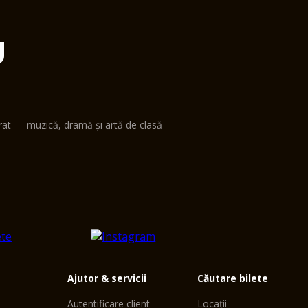
U
erat — muzică, dramă și artă de clasă
Ajutor & servicii
Căutare bilete
Autentificare client
Locații