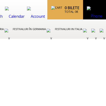
0
BILETE
TOTAL:
0
€
TRIA
FESTIVALURI ÎN GERMANIA
FESTIVALURI IN ITALIA