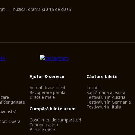
erat — muzică, dramă și artă de clasă
Ajutor & servicii
Căutare bilete
Autentificare client
Locații
Recuperare parolă
Săptămâna aceasta
lizare
Biletele mele
Festivaluri in Austria
fidențialitate
Festivaluri în Germania
Festivaluri in Italia
Cumpără bilete acum
avoastră
Coșul meu de cumpărături
port Opera
Cupone cadou
Biletele mele