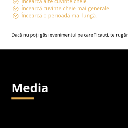
Încearcă alte cuvinte cheie.
Încearcă cuvinte cheie mai generale.
Încearcă o perioadă mai lungă.
Dacă nu poți găsi evenimentul pe care îl cauți, te rugăm
Media