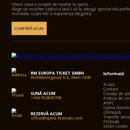
Oferă cuiva o noapte de neuitat la operă.
Alege un voucher cadou și lasă-l să își aleagă spectacolul pref
mondială, toate într-o experiență elegantă.
CUMPĂRĂ ACUM
RM EUROPA TICKET GMBH
Informații
Wohllebengasse 6/2, Wien-1040
Acasă
Contact
SUNĂ ACUM
Condiții de uti
+436763806708
Politica de con
ANPC
Opinia dumne
contează
REZERVĂ ACUM
Transfer aero
office@opera-festivals.com
Festivals
Setări cookie