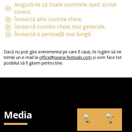
Asigură-te că toate cuvintele sunt scrise
corect.
Încearcă alte cuvinte cheie.
Încearcă cuvinte cheie mai generale.
Încearcă o perioadă mai lungă.
Dacă nu poți găsi evenimentul pe care îl cauți, te rugăm să ne
trimiți un e-mail la
office@opera-festivals.com
și vom face tot
posibilul să îl găsim pentru tine.
Media