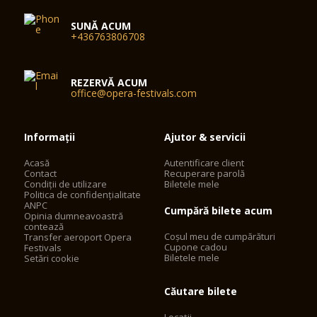
SUNĂ ACUM
+436763806708
REZERVĂ ACUM
office@opera-festivals.com
Informații
Ajutor & servicii
Acasă
Autentificare client
Contact
Recuperare parolă
Condiții de utilizare
Biletele mele
Politica de confidențialitate
ANPC
Cumpără bilete acum
Opinia dumneavoastră
contează
Coșul meu de cumpărături
Transfer aeroport Opera
Cupone cadou
Festivals
Biletele mele
Setări cookie
Căutare bilete