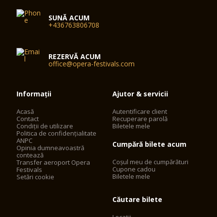
SUNĂ ACUM
+436763806708
REZERVĂ ACUM
office@opera-festivals.com
Informații
Ajutor & servicii
Acasă
Autentificare client
Contact
Recuperare parolă
Condiții de utilizare
Biletele mele
Politica de confidențialitate
ANPC
Cumpără bilete acum
Opinia dumneavoastră
contează
Coșul meu de cumpărături
Transfer aeroport Opera
Cupone cadou
Festivals
Biletele mele
Setări cookie
Căutare bilete