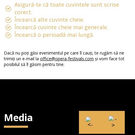
Asigură-te că toate cuvintele sunt scrise
corect.
Încearcă alte cuvinte cheie.
Încearcă cuvinte cheie mai generale.
Încearcă o perioadă mai lungă.
Dacă nu poți găsi evenimentul pe care îl cauți, te rugăm să ne
trimiți un e-mail la
office@opera-festivals.com
și vom face tot
posibilul să îl găsim pentru tine.
Media