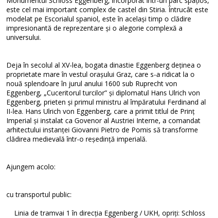
Monumentul Schloss Eggenberg, încorporat într-un parc spațios,
este cel mai important complex de castel din Stiria. Întrucât este
modelat pe Escorialul spaniol, este în același timp o clădire
impresionantă de reprezentare și o alegorie complexă a
universului.
Deja în secolul al XV-lea, bogata dinastie Eggenberg deținea o
proprietate mare în vestul orașului Graz, care s-a ridicat la o
nouă splendoare în jurul anului 1600 sub Ruprecht von
Eggenberg, „Cuceritorul turcilor” și diplomatul Hans Ulrich von
Eggenberg, prieten și primul ministru al împăratului Ferdinand al
II-lea. Hans Ulrich von Eggenberg, care a primit titlul de Prinț
Imperial și instalat ca Govenor al Austriei Interne, a comandat
arhitectului instanței Giovanni Pietro de Pomis să transforme
clădirea medievală într-o reședință imperială.
Ajungem acolo:
cu transportul public:
Linia de tramvai 1 în direcția Eggenberg / UKH, opriți: Schloss