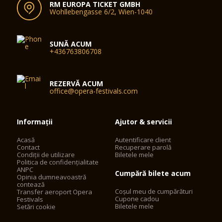
RM EUROPA TICKET GMBH
Wohllebengasse 6/2, Wien-1040
SUNĂ ACUM
+436763806708
REZERVĂ ACUM
office@opera-festivals.com
Informații
Ajutor & servicii
Acasă
Autentificare client
Contact
Recuperare parolă
Condiții de utilizare
Biletele mele
Politica de confidențialitate
ANPC
Cumpără bilete acum
Opinia dumneavoastră
contează
Coșul meu de cumpărături
Transfer aeroport Opera
Cupone cadou
Festivals
Biletele mele
Setări cookie