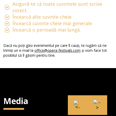
Asigură-te că toate cuvintele sunt scrise
corect.
Încearcă alte cuvinte cheie.
Încearcă cuvinte cheie mai generale.
Încearcă o perioadă mai lungă.
Dacă nu poți găsi evenimentul pe care îl cauți, te rugăm să ne
trimiți un e-mail la
office@opera-festivals.com
și vom face tot
posibilul să îl găsim pentru tine.
Media