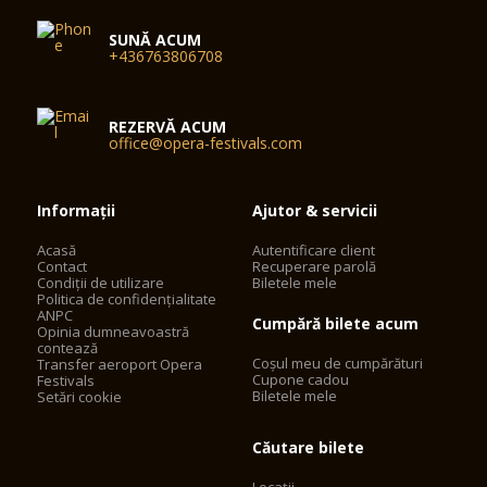
SUNĂ ACUM
+436763806708
REZERVĂ ACUM
office@opera-festivals.com
Informații
Ajutor & servicii
Acasă
Autentificare client
Contact
Recuperare parolă
Condiții de utilizare
Biletele mele
Politica de confidențialitate
ANPC
Cumpără bilete acum
Opinia dumneavoastră
contează
Coșul meu de cumpărături
Transfer aeroport Opera
Cupone cadou
Festivals
Biletele mele
Setări cookie
Căutare bilete