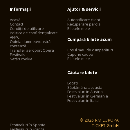
Informații
Ajutor & servicii
Acasă
Autentificare client
Contact
Recuperare parolă
Condiții de utilizare
Biletele mele
Politica de confidențialitate
ANPC
Cumpără bilete acum
Opinia dumneavoastră
contează
Coșul meu de cumpărături
Transfer aeroport Opera
Cupone cadou
Festivals
Biletele mele
Setări cookie
Căutare bilete
Locații
Săptămâna aceasta
Festivaluri in Austria
Festivaluri în Germania
Festivaluri in Italia
© 2026 RM EUROPA
Festivaluri în Spania
TICKET GmbH
Festivaluri în Franța