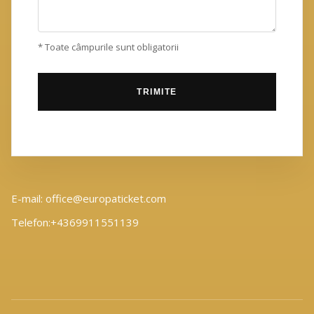
* Toate câmpurile sunt obligatorii
E-mail: office@europaticket.com
Telefon:+4369911551139