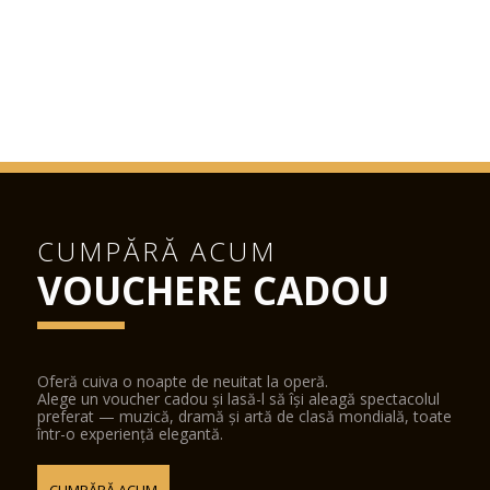
CUMPĂRĂ ACUM
VOUCHERE CADOU
Oferă cuiva o noapte de neuitat la operă.
Alege un voucher cadou și lasă-l să își aleagă spectacolul
preferat — muzică, dramă și artă de clasă mondială, toate
într-o experiență elegantă.