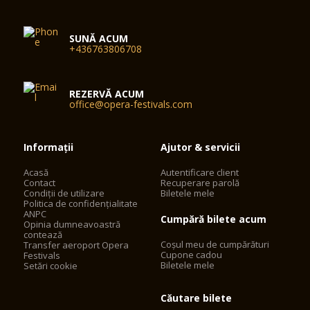
SUNĂ ACUM
+436763806708
REZERVĂ ACUM
office@opera-festivals.com
Informații
Ajutor & servicii
Acasă
Autentificare client
Contact
Recuperare parolă
Condiții de utilizare
Biletele mele
Politica de confidențialitate
ANPC
Cumpără bilete acum
Opinia dumneavoastră
contează
Coșul meu de cumpărături
Transfer aeroport Opera
Cupone cadou
Festivals
Biletele mele
Setări cookie
Căutare bilete