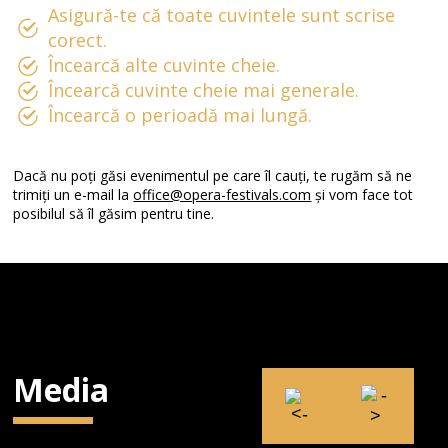
Asigură-te că toate cuvintele sunt scrise
corect.
Încearcă alte cuvinte cheie.
Încearcă cuvinte cheie mai generale.
Încearcă o perioadă mai lungă.
Dacă nu poți găsi evenimentul pe care îl cauți, te rugăm să ne
trimiți un e-mail la
office@opera-festivals.com
și vom face tot
posibilul să îl găsim pentru tine.
Media