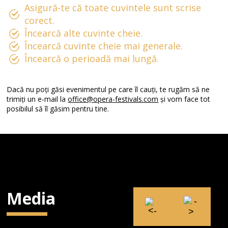
Asigură-te că toate cuvintele sunt scrise
corect.
Încearcă alte cuvinte cheie.
Încearcă cuvinte cheie mai generale.
Încearcă o perioadă mai lungă.
Dacă nu poți găsi evenimentul pe care îl cauți, te rugăm să ne
trimiți un e-mail la
office@opera-festivals.com
și vom face tot
posibilul să îl găsim pentru tine.
Media