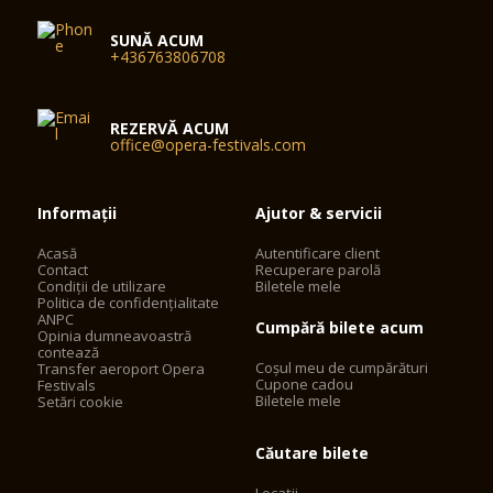
SUNĂ ACUM
+436763806708
REZERVĂ ACUM
office@opera-festivals.com
Informații
Ajutor & servicii
Acasă
Autentificare client
Contact
Recuperare parolă
Condiții de utilizare
Biletele mele
Politica de confidențialitate
ANPC
Cumpără bilete acum
Opinia dumneavoastră
contează
Coșul meu de cumpărături
Transfer aeroport Opera
Cupone cadou
Festivals
Biletele mele
Setări cookie
Căutare bilete