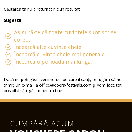
Căutarea ta nu a returnat niciun rezultat.
Sugestii:
Asigură-te că toate cuvintele sunt scrise
corect.
Încearcă alte cuvinte cheie.
Încearcă cuvinte cheie mai generale.
Încearcă o perioadă mai lungă.
Dacă nu poți găsi evenimentul pe care îl cauți, te rugăm să ne
trimiți un e-mail la
office@opera-festivals.com
și vom face tot
posibilul să îl găsim pentru tine.
CUMPĂRĂ ACUM