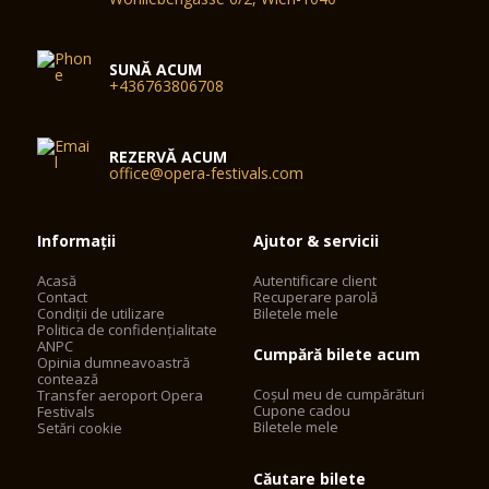
SUNĂ ACUM
+436763806708
REZERVĂ ACUM
office@opera-festivals.com
Informații
Ajutor & servicii
Acasă
Autentificare client
Contact
Recuperare parolă
Condiții de utilizare
Biletele mele
Politica de confidențialitate
ANPC
Cumpără bilete acum
Opinia dumneavoastră
contează
Coșul meu de cumpărături
Transfer aeroport Opera
Cupone cadou
Festivals
Biletele mele
Setări cookie
Căutare bilete