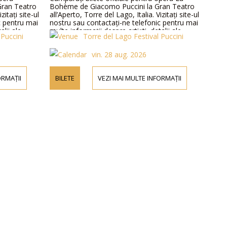
Gran Teatro
Bohème de Giacomo Puccini la Gran Teatro
zitați site-ul
all’Aperto, Torre del Lago, Italia. Vizitați site-ul
c pentru mai
nostru sau contactați-ne telefonic pentru mai
alii ale
multe informații despre artiști, detalii ale
 Puccini
Torre del Lago Festival Puccini
programului și prețurile biletelor.
vin. 28 aug. 2026
ORMAȚII
BILETE
VEZI MAI MULTE INFORMAȚII