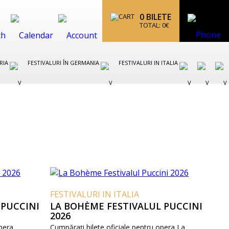
0
BILETE
TOTAL:
0
€
TRIA
FESTIVALURI ÎN GERMANIA
FESTIVALURI IN ITALIA
FESTIVALURI IN ITALIA
 PUCCINI
LA BOHÈME FESTIVALUL PUCCINI
2026
opera
Cumpărați bilete oficiale pentru opera La