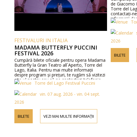
de Giacomo Pu
Torre del Lago
contactați-ne
informații des
Tor
și prețurile bi
FESTIVALURI IN ITALIA
2026
MADAMA BUTTERFLY PUCCINI
FESTIVAL 2026
BILETE
Cumpără bilete oficiale pentru opera Madama
Butterfly la Gran Teatro all´Aperto, Torre del
Lago, Italia. Pentru mai multe informații
despre program și prețuri, te rugăm să vizitezi
site-ul nostru sau să ne contactezi telefonic.
Torre del Lago Festival Puccini
vin. 07 aug. 2026 - vin. 04 sept.
2026
BILETE
VEZI MAI MULTE INFORMAȚII