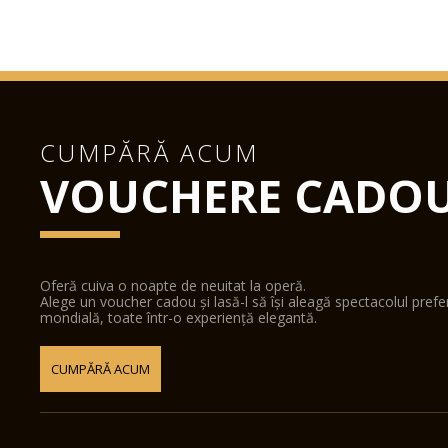
CUMPĂRĂ ACUM
VOUCHERE CADO
Oferă cuiva o noapte de neuitat la operă.
Alege un voucher cadou și lasă-l să își aleagă spectacolul pref
mondială, toate într-o experiență elegantă.
CUMPĂRĂ ACUM