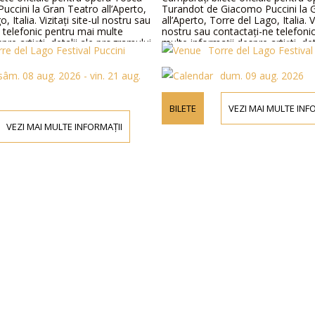
ccini la Gran Teatro all’Aperto,
Turandot de Giacomo Puccini la 
, Italia. Vizitați site-ul nostru sau
all’Aperto, Torre del Lago, Italia. Vi
 telefonic pentru mai multe
nostru sau contactați-ne telefoni
pre artiști, detalii ale programului
multe informații despre artiști, det
re del Lago Festival Puccini
Torre del Lago Festival
letelor.
programului și prețurile biletelor.
sâm. 08 aug. 2026 - vin. 21 aug.
dum. 09 aug. 2026
BILETE
VEZI MAI MULTE INF
VEZI MAI MULTE INFORMAȚII