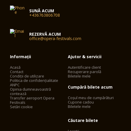
SUNĂ ACUM
+436763806708
REZERVĂ ACUM
office@opera-festivals.com
Informații
Ajutor & servicii
Acasă
Autentificare client
Contact
Recuperare parolă
Condiții de utilizare
Biletele mele
Politica de confidențialitate
ANPC
Cumpără bilete acum
Opinia dumneavoastră
contează
Coșul meu de cumpărături
Transfer aeroport Opera
Cupone cadou
Festivals
Biletele mele
Setări cookie
Căutare bilete