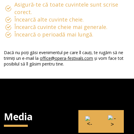
Asigură-te că toate cuvintele sunt scrise
corect.
Încearcă alte cuvinte cheie.
Încearcă cuvinte cheie mai generale.
Încearcă o perioadă mai lungă.
Dacă nu poți găsi evenimentul pe care îl cauți, te rugăm să ne
trimiți un e-mail la
office@opera-festivals.com
și vom face tot
posibilul să îl găsim pentru tine.
Media