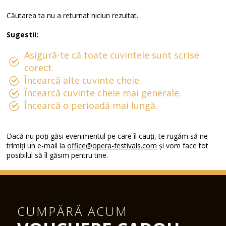
Căutarea ta nu a returnat niciun rezultat.
Sugestii:
Asigură-te că toate cuvintele sunt scrise
corect.
Încearcă alte cuvinte cheie.
Încearcă cuvinte cheie mai generale.
Încearcă o perioadă mai lungă.
Dacă nu poți găsi evenimentul pe care îl cauți, te rugăm să ne
trimiți un e-mail la
office@opera-festivals.com
și vom face tot
posibilul să îl găsim pentru tine.
CUMPĂRĂ ACUM