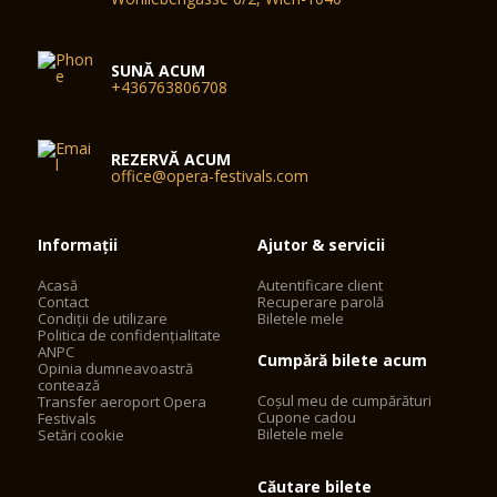
SUNĂ ACUM
+436763806708
REZERVĂ ACUM
office@opera-festivals.com
Informații
Ajutor & servicii
Acasă
Autentificare client
Contact
Recuperare parolă
Condiții de utilizare
Biletele mele
Politica de confidențialitate
ANPC
Cumpără bilete acum
Opinia dumneavoastră
contează
Coșul meu de cumpărături
Transfer aeroport Opera
Cupone cadou
Festivals
Biletele mele
Setări cookie
Căutare bilete