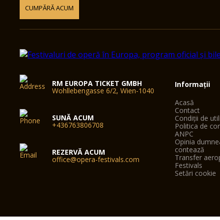
CUMPĂRĂ ACUM
RM EUROPA TICKET GMBH
Informații
Wohllebengasse 6/2, Wien-1040
Acasă
Contact
SUNĂ ACUM
Condiții de uti
+436763806708
Politica de con
ANPC
Opinia dumne
contează
REZERVĂ ACUM
Transfer aero
office@opera-festivals.com
Festivals
Setări cookie