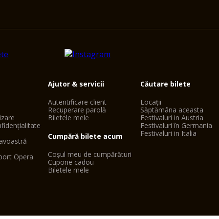
Ajutor & servicii
Căutare bilete
Autentificare client
Locații
Recuperare parolă
Săptămâna aceasta
lizare
Biletele mele
Festivaluri in Austria
fidențialitate
Festivaluri în Germania
Festivaluri in Italia
Cumpără bilete acum
avoastră
Coșul meu de cumpărături
port Opera
Cupone cadou
Biletele mele