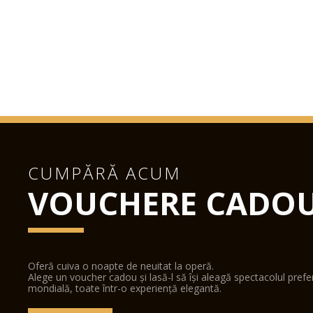
CUMPĂRĂ ACUM
VOUCHERE CADO
Oferă cuiva o noapte de neuitat la operă.
Alege un voucher cadou și lasă-l să își aleagă spectacolul pref
mondială, toate într-o experiență elegantă.