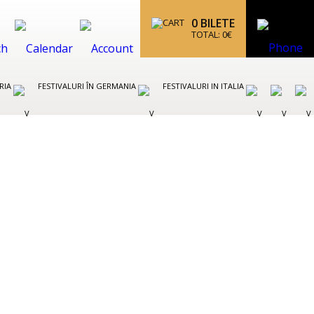
0
BILETE
TOTAL:
0
€
TRIA
FESTIVALURI ÎN GERMANIA
FESTIVALURI IN ITALIA