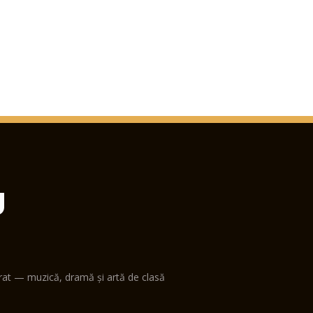
U
erat — muzică, dramă și artă de clasă