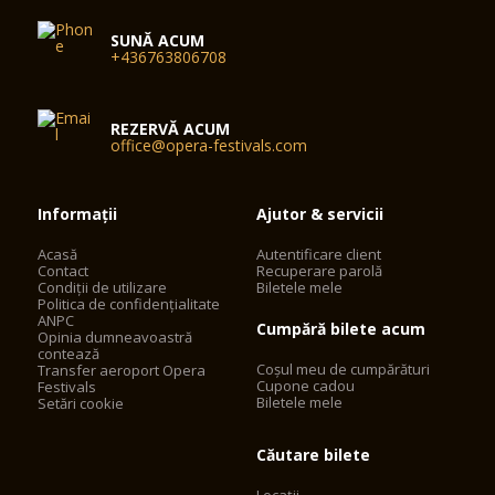
SUNĂ ACUM
+436763806708
REZERVĂ ACUM
office@opera-festivals.com
Informații
Ajutor & servicii
Acasă
Autentificare client
Contact
Recuperare parolă
Condiții de utilizare
Biletele mele
Politica de confidențialitate
ANPC
Cumpără bilete acum
Opinia dumneavoastră
contează
Coșul meu de cumpărături
Transfer aeroport Opera
Cupone cadou
Festivals
Biletele mele
Setări cookie
Căutare bilete