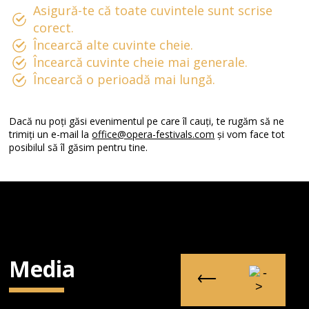
Asigură-te că toate cuvintele sunt scrise
corect.
Încearcă alte cuvinte cheie.
Încearcă cuvinte cheie mai generale.
Încearcă o perioadă mai lungă.
Dacă nu poți găsi evenimentul pe care îl cauți, te rugăm să ne
trimiți un e-mail la
office@opera-festivals.com
și vom face tot
posibilul să îl găsim pentru tine.
Media