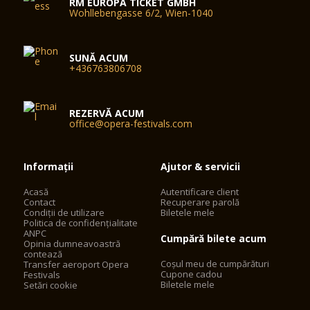
RM EUROPA TICKET GMBH
Wohllebengasse 6/2, Wien-1040
SUNĂ ACUM
+436763806708
REZERVĂ ACUM
office@opera-festivals.com
Informații
Ajutor & servicii
Acasă
Autentificare client
Contact
Recuperare parolă
Condiții de utilizare
Biletele mele
Politica de confidențialitate
ANPC
Cumpără bilete acum
Opinia dumneavoastră
contează
Coșul meu de cumpărături
Transfer aeroport Opera
Cupone cadou
Festivals
Biletele mele
Setări cookie