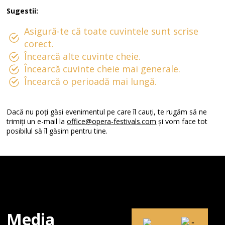
Sugestii:
Asigură-te că toate cuvintele sunt scrise
corect.
Încearcă alte cuvinte cheie.
Încearcă cuvinte cheie mai generale.
Încearcă o perioadă mai lungă.
Dacă nu poți găsi evenimentul pe care îl cauți, te rugăm să ne
trimiți un e-mail la
office@opera-festivals.com
și vom face tot
posibilul să îl găsim pentru tine.
Media