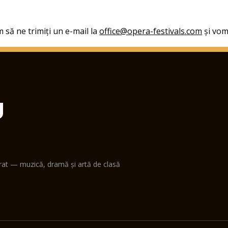
 să ne trimiți un e-mail la
office@opera-festivals.com
și vom 
U
erat — muzică, dramă și artă de clasă