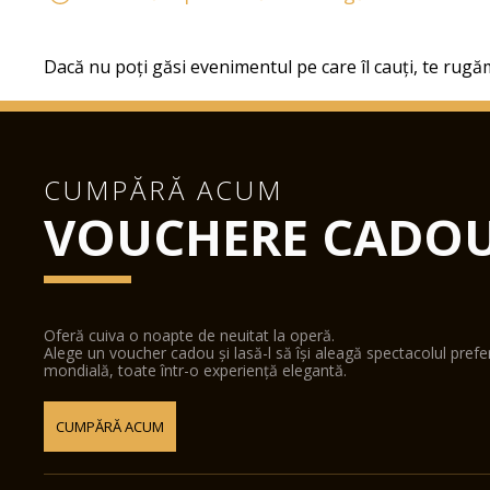
Dacă nu poți găsi evenimentul pe care îl cauți, te rugăm
CUMPĂRĂ ACUM
VOUCHERE CADO
Oferă cuiva o noapte de neuitat la operă.
Alege un voucher cadou și lasă-l să își aleagă spectacolul pref
mondială, toate într-o experiență elegantă.
CUMPĂRĂ ACUM