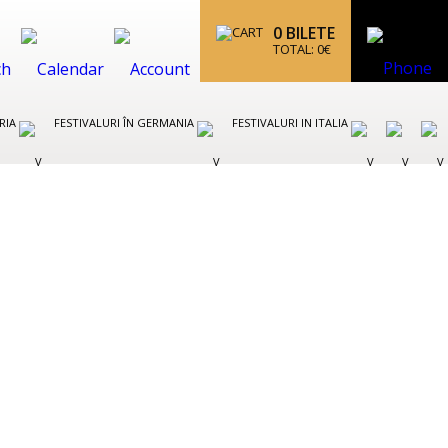
0
BILETE
TOTAL:
0
€
TRIA
FESTIVALURI ÎN GERMANIA
FESTIVALURI IN ITALIA