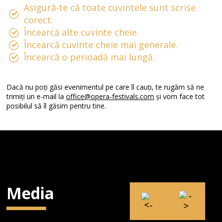
Asigură-te că toate cuvintele sunt scrise
corect.
Încearcă alte cuvinte cheie.
Încearcă cuvinte cheie mai generale.
Încearcă o perioadă mai lungă.
Dacă nu poți găsi evenimentul pe care îl cauți, te rugăm să ne
trimiți un e-mail la
office@opera-festivals.com
și vom face tot
posibilul să îl găsim pentru tine.
Media