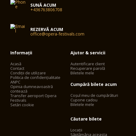
SUNĂ ACUM
+436763806708
REZERVĂ ACUM
office@opera-festivals.com
Informații
Ajutor & servicii
Acasă
Autentificare client
Contact
Recuperare parolă
Condiții de utilizare
Biletele mele
Politica de confidențialitate
ANPC
Cumpără bilete acum
Opinia dumneavoastră
contează
Coșul meu de cumpărături
Transfer aeroport Opera
Cupone cadou
Festivals
Biletele mele
Setări cookie
Căutare bilete
Locații
Săptămâna aceasta