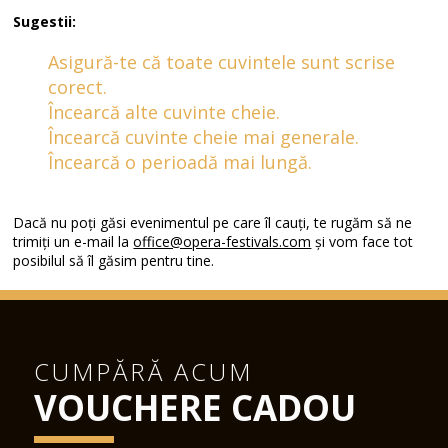
Sugestii:
Asigură-te că toate cuvintele sunt scrise
corect.
Încearcă alte cuvinte cheie.
Încearcă cuvinte cheie mai generale.
Încearcă o perioadă mai lungă.
Dacă nu poți găsi evenimentul pe care îl cauți, te rugăm să ne
trimiți un e-mail la
office@opera-festivals.com
și vom face tot
posibilul să îl găsim pentru tine.
CUMPĂRĂ ACUM
VOUCHERE CADOU