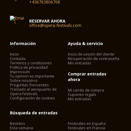
+436763806708
RESERVAR AHORA
office@opera-festivals.com
Información
Ayuda & servicio
Inicio
Inicio de sesión del cliente
Contacto
Recuperación de contraseña
Terminos y condiciones
Mis entradas
Politica de privacidad
Impressum
Comprar entradas
Tu opinion es importante
ahora
Sobre nosotros
Preguntas frecuentes
Traslado al aeropuerto de
Mi carrito de compra
Opera Festivals
Cupones regalo
Configuración de cookies
Mis entradas
Búsqueda de entradas
Recintos
Festivales en España
Esta semana
Festivales en Francia