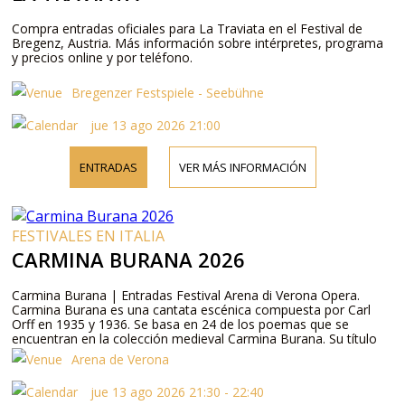
Compra entradas oficiales para La Traviata en el Festival de
Bregenz, Austria. Más información sobre intérpretes, programa
y precios online y por teléfono.
Bregenzer Festspiele - Seebühne
jue 13 ago 2026 21:00
ENTRADAS
VER MÁS INFORMACIÓN
FESTIVALES EN ITALIA
CARMINA BURANA 2026
Carmina Burana | Entradas Festival Arena di Verona Opera.
Carmina Burana es una cantata escénica compuesta por Carl
Orff en 1935 y 1936. Se basa en 24 de los poemas que se
encuentran en la colección medieval Carmina Burana. Su título
completo es América Carmina Burana: Cantiones profanæ
Arena de Verona
cantoribus et Choris cantandæ comitantibus instrumentis atque
magicis imaginibus.
jue 13 ago 2026 21:30 - 22:40