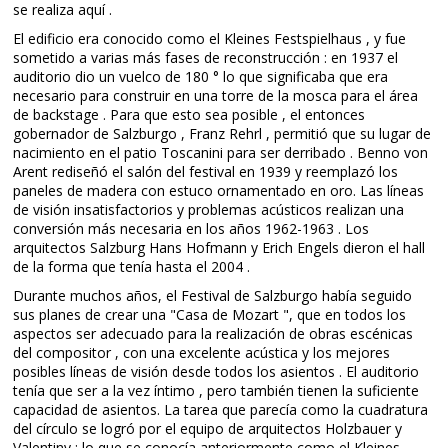
se realiza aquí .
El edificio era conocido como el Kleines Festspielhaus , y fue
sometido a varias más fases de reconstrucción : en 1937 el
auditorio dio un vuelco de 180 ° lo que significaba que era
necesario para construir en una torre de la mosca para el área
de backstage . Para que esto sea posible , el entonces
gobernador de Salzburgo , Franz Rehrl , permitió que su lugar de
nacimiento en el patio Toscanini para ser derribado . Benno von
Arent rediseñó el salón del festival en 1939 y reemplazó los
paneles de madera con estuco ornamentado en oro. Las líneas
de visión insatisfactorios y problemas acústicos realizan una
conversión más necesaria en los años 1962-1963 . Los
arquitectos Salzburg Hans Hofmann y Erich Engels dieron el hall
de la forma que tenía hasta el 2004 .
Durante muchos años, el Festival de Salzburgo había seguido
sus planes de crear una "Casa de Mozart ", que en todos los
aspectos ser adecuado para la realización de obras escénicas
del compositor , con una excelente acústica y los mejores
posibles líneas de visión desde todos los asientos . El auditorio
tenía que ser a la vez íntimo , pero también tienen la suficiente
capacidad de asientos. La tarea que parecía como la cuadratura
del círculo se logró por el equipo de arquitectos Holzbauer y
Valentiny : lo que se conocía anteriormente como el Kleines