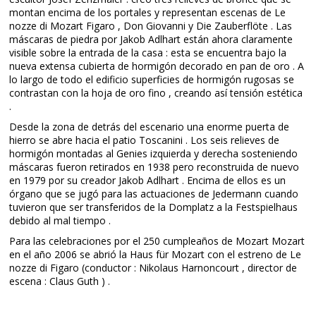
montan encima de los portales y representan escenas de Le
nozze di Mozart Figaro , Don Giovanni y Die Zauberflöte . Las
máscaras de piedra por Jakob Adlhart están ahora claramente
visible sobre la entrada de la casa : esta se encuentra bajo la
nueva extensa cubierta de hormigón decorado en pan de oro . A
lo largo de todo el edificio superficies de hormigón rugosas se
contrastan con la hoja de oro fino , creando así tensión estética
.
Desde la zona de detrás del escenario una enorme puerta de
hierro se abre hacia el patio Toscanini . Los seis relieves de
hormigón montadas al Genies izquierda y derecha sosteniendo
máscaras fueron retirados en 1938 pero reconstruida de nuevo
en 1979 por su creador Jakob Adlhart . Encima de ellos es un
órgano que se jugó para las actuaciones de Jedermann cuando
tuvieron que ser transferidos de la Domplatz a la Festspielhaus
debido al mal tiempo .
Para las celebraciones por el 250 cumpleaños de Mozart Mozart
en el año 2006 se abrió la Haus für Mozart con el estreno de Le
nozze di Figaro (conductor : Nikolaus Harnoncourt , director de
escena : Claus Guth ) .