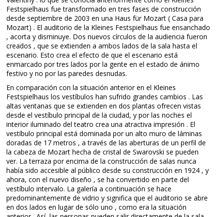
Festspielhaus fue transformado en tres fases de construcción
desde septiembre de 2003 en una Haus für Mozart ( Casa para
Mozart) . El auditorio de la Kleines Festspielhaus fue ensanchado
, acorta y disminuye. Dos nuevos círculos de la audiencia fueron
creados , que se extienden a ambos lados de la sala hasta el
escenario. Esto crea el efecto de que el escenario está
enmarcado por tres lados por la gente en el estado de ánimo
festivo y no por las paredes desnudas.
En comparación con la situación anterior en el Kleines
Festspielhaus los vestíbulos han sufrido grandes cambios . Las
altas ventanas que se extienden en dos plantas ofrecen vistas
desde el vestíbulo principal de la ciudad, y por las noches el
interior iluminado del teatro crea una atractiva impresión . El
vestíbulo principal está dominada por un alto muro de láminas
doradas de 17 metros , a través de las aberturas de un perfil de
la cabeza de Mozart hecha de cristal de Swarovski se pueden
ver. La terraza por encima de la construcción de salas nunca
había sido accesible al público desde su construcción en 1924 , y
ahora, con el nuevo diseño , se ha convertido en parte del
vestíbulo intervalo. La galería a continuación se hace
predominantemente de vidrio y significa que el auditorio se abre
en dos lados en lugar de sólo uno , como era la situación
anterior . Así, las personas pueden salir directamente de la sala