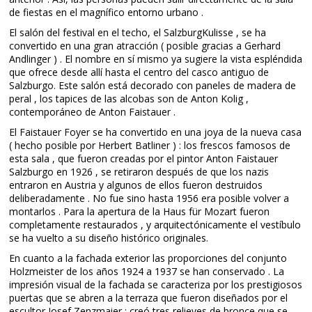
de fiestas en el magnífico entorno urbano .
El salón del festival en el techo, el SalzburgKulisse , se ha
convertido en una gran atracción ( posible gracias a Gerhard
Andlinger ) . El nombre en sí mismo ya sugiere la vista espléndida
que ofrece desde allí hasta el centro del casco antiguo de
Salzburgo. Este salón está decorado con paneles de madera de
peral , los tapices de las alcobas son de Anton Kolig ,
contemporáneo de Anton Faistauer .
El Faistauer Foyer se ha convertido en una joya de la nueva casa
( hecho posible por Herbert Batliner ) : los frescos famosos de
esta sala , que fueron creadas por el pintor Anton Faistauer
Salzburgo en 1926 , se retiraron después de que los nazis
entraron en Austria y algunos de ellos fueron destruidos
deliberadamente . No fue sino hasta 1956 era posible volver a
montarlos . Para la apertura de la Haus für Mozart fueron
completamente restaurados , y arquitectónicamente el vestíbulo
se ha vuelto a su diseño histórico originales.
En cuanto a la fachada exterior las proporciones del conjunto
Holzmeister de los años 1924 a 1937 se han conservado . La
impresión visual de la fachada se caracteriza por los prestigiosos
puertas que se abren a la terraza que fueron diseñados por el
escultor Josef Zenzmaier : creó tres relieves de bronce que se