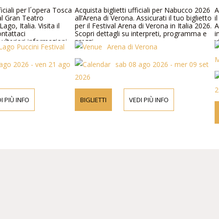
ficiali per l´opera Tosca
Acquista biglietti ufficiali per Nabucco 2026
Ac
l Gran Teatro
all’Arena di Verona. Assicurati il tuo biglietto
il
go, Italia. Visita il
per il Festival Arena di Verona in Italia 2026.
Au
tattaci
Scopri dettagli su interpreti, programma e
in
lteriori informazioni
prezzi.
vi
ago Puccini Festival
Arena di Verona
el programma e prezzi
te
Ma
go 2026 - ven 21 ago
sab 08 ago 2026 - mer 09 set
2026
2
 PIÙ INFO
BIGLIETTI
VEDI PIÙ INFO