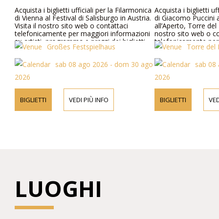
Acquista i biglietti ufficiali per la Filarmonica
Acquista i biglietti uf
di Vienna al Festival di Salisburgo in Austria.
di Giacomo Puccini a
Visita il nostro sito web o contattaci
all’Aperto, Torre del La
telefonicamente per maggiori informazioni
nostro sito web o con
su artisti, programma e prezzi dei biglietti.
telefonicamente per u
Großes Festspielhaus
Torre del L
su artisti, dettagli d
dei biglietti.
sab 08 ago 2026 - dom 30 ago
sab 08 a
2026
2026
BIGLIETTI
VEDI PIÙ INFO
BIGLIETTI
VEDI
LUOGHI