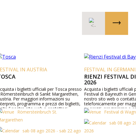
ESTIVAL IN AUSTRIA
FESTIVAL IN GERMANI
TOSCA
RIENZI FESTIVAL 
2026
cquista i biglietti ufficiali per Tosca presso
Acquista i biglietti ufficiali
l Römersteinbruch di Sankt Margarethen,
Festival di Bayreuth in Germ
ustria. Per maggiori informazioni su
nostro sito web o contatta
nterpreti, programma e prezzi dei biglietti,
telefonicamente per maggi
isita il nostro sito web o contattaci
su prezzi, programma e ca
Römersteinbruch St.
Festival di Wag
elefonicamente.
argarethen
sab 08 ago 2
sab 08 ago 2026 - sab 22 ago
2026