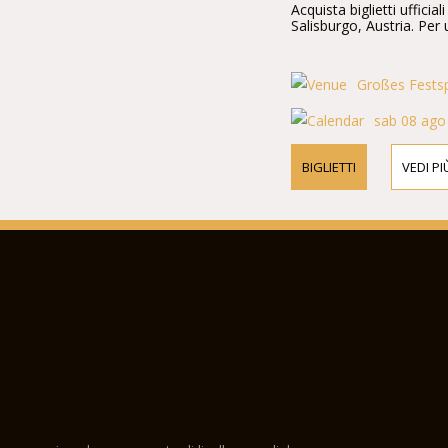
Acquista biglietti uffici
Salisburgo, Austria. Per u
Großes Fests
sab 08 ago
BIGLIETTI
VEDI PI