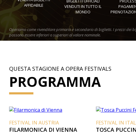
BIGLIETTI UFFICIALI
PROCESS
AFFIDABILE
VENDUTI IN TUTTO IL
PAGAMEN
MONDO
PRENOTAZION
Operiamo come rivenditore primario e secondario di biglietti. I prezzi dei big
possono essere inferiori o superiori al valore nominale.
QUESTA STAGIONE A OPERA FESTIVALS
PROGRAMMA
FESTIVAL IN AUSTRIA
FESTIVAL IN ITALI
FILARMONICA DI VIENNA
TOSCA PUCCINI