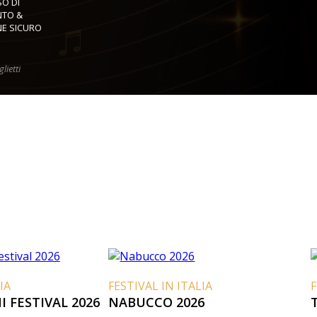
O DI
TO &
E SICURO
lietti
A
FESTIVAL IN ITALIA
F
 FESTIVAL 2026
NABUCCO 2026
T