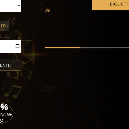
Utopia, Teodor Currentzis
BIGLIETTI
Großes Festspielhaus
mer 19 ago 2026 - sab 10 ott 2
ATE
%
ZIONE
RA