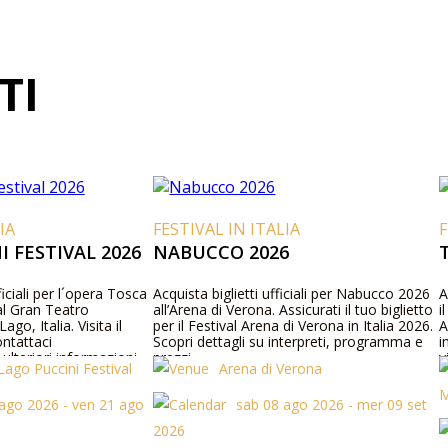
TI
IA
FESTIVAL IN ITALIA
F
 FESTIVAL 2026
NABUCCO 2026
fficiali per l´opera Tosca
Acquista biglietti ufficiali per Nabucco 2026
A
al Gran Teatro
all’Arena di Verona. Assicurati il tuo biglietto
i
ago, Italia. Visita il
per il Festival Arena di Verona in Italia 2026.
A
ntattaci
Scopri dettagli su interpreti, programma e
i
ulteriori informazioni
prezzi.
v
Lago Puccini Festival
Arena di Verona
del programma e prezzi
t
M
ago 2026 - ven 21 ago
sab 08 ago 2026 - mer 09 set
2026