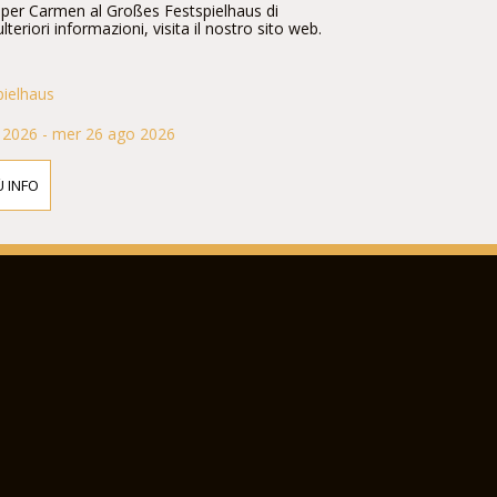
ali per Carmen al Großes Festspielhaus di
lteriori informazioni, visita il nostro sito web.
pielhaus
 2026 - mer 26 ago 2026
Ù INFO