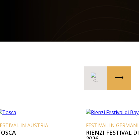
ESTIVAL IN AUSTRIA
FESTIVAL IN GERMANI
OSCA
RIENZI FESTIVAL D
2026