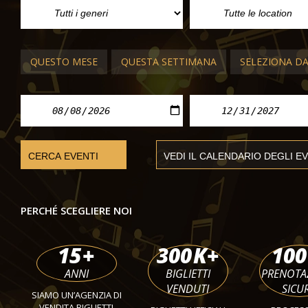
Gala Verdiano
sab 10 ott 2026
QUESTO MESE
QUESTA SETTIMANA
SELEZIONA D
PERCHÉ SCEGLIERE NOI
15
+
300
K+
100
ANNI
BIGLIETTI
PRENOTA
VENDUTI
SICU
SIAMO UN’AGENZIA DI
VENDITA BIGLIETTI