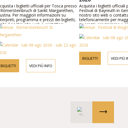
quista i biglietti ufficiali per Tosca presso
Acquista i biglietti ufficiali p
 Römersteinbruch di Sankt Margarethen,
Festival di Bayreuth in Germa
stria. Per maggiori informazioni su
nostro sito web o contattac
terpreti, programma e prezzi dei biglietti,
telefonicamente per maggio
sita il nostro sito web o contattaci
su prezzi, programma e cas
Römersteinbruch St.
Festival di Wagn
lefonicamente.
rgarethen
sab 08 ago 20
sab 08 ago 2026 - sab 22 ago
2026
026
BIGLIETTI
VEDI PIÙ I
BIGLIETTI
VEDI PIÙ INFO