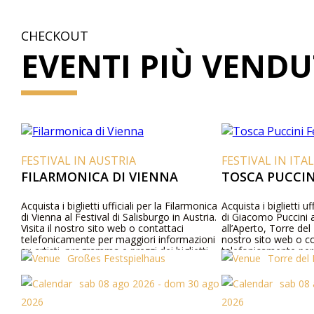
CHECKOUT
EVENTI PIÙ VENDU
FESTIVAL IN AUSTRIA
FESTIVAL IN ITAL
FILARMONICA DI VIENNA
TOSCA PUCCINI
Acquista i biglietti ufficiali per la Filarmonica
Acquista i biglietti u
di Vienna al Festival di Salisburgo in Austria.
di Giacomo Puccini 
Visita il nostro sito web o contattaci
all’Aperto, Torre del L
telefonicamente per maggiori informazioni
nostro sito web o co
su artisti, programma e prezzi dei biglietti.
telefonicamente per 
Großes Festspielhaus
Torre del 
su artisti, dettagli 
dei biglietti.
sab 08 ago 2026 - dom 30 ago
sab 08 
2026
2026