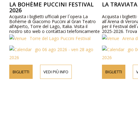
LA BOHÈME PUCCINI FESTIVAL
LA TRAVIATA 
2026
Acquista i biglietti ufficiali per l´opera La
Acquista i biglietti 
Bohème di Giacomo Puccini al Gran Teatro
all´Arena di Verona. 
all’Aperto, Torre del Lago, Italia. Visita il
per il Festival dell´
nostro sito web o contattaci telefonicamente
2025-2026. Trova det
per ulteriori informazioni su artisti, dettagli del
programma e i prez
Torre del Lago Puccini Festival
Arena di
programma e prezzi dei biglietti.
gio 06 ago 2026 - ven 28 ago
gio 06
2026
2026
BIGLIETTI
VEDI PIÙ INFO
BIGLIETTI
VE