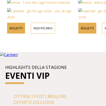
per ulteriori informazioni su artisti, dettagli del
programma e i pre
Torre del Lago Puccini Festival
Arena d
programma e prezzi dei biglietti.
gio 06 ago 2026 - ven 28 ago
gio 0
2026
2026
BIGLIETTI
VEDI PIÙ INFO
BIGLIETTI
V
HIGHLIGHTS DELLA STAGIONE
EVENTI VIP
OTTIENI I POSTI MIGLIORI
OFFERTE ESCLUSIVE