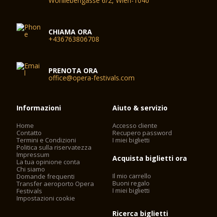
Wohllebengasse 6/2, Wien-1040
CHIAMA ORA
+436763806708
PRENOTA ORA
office@opera-festivals.com
Informazioni
Aiuto & servizio
Home
Accesso cliente
Contatto
Recupero password
Termini e Condizioni
I miei biglietti
Politica sulla riservatezza
Impressum
Acquista biglietti ora
La tua opinione conta
Chi siamo
Il mio carrello
Domande frequenti
Buoni regalo
Transfer aeroporto Opera
I miei biglietti
Festivals
Impostazioni cookie
Ricerca biglietti