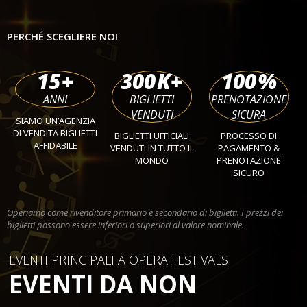
PERCHÉ SCEGLIERE NOI
15
+
300
K+
100
%
ANNI
BIGLIETTI
PRENOTAZIONE
VENDUTI
SICURA
SIAMO UN’AGENZIA
DI VENDITA BIGLIETTI
BIGLIETTI UFFICIALI
PROCESSO DI
AFFIDABILE
VENDUTI IN TUTTO IL
PAGAMENTO &
MONDO
PRENOTAZIONE
SICURO
Operiamo come rivenditore primario e secondario di biglietti. I prezzi dei
biglietti possono essere inferiori o superiori al valore nominale.
EVENTI PRINCIPALI A OPERA FESTIVALS
EVENTI DA NON