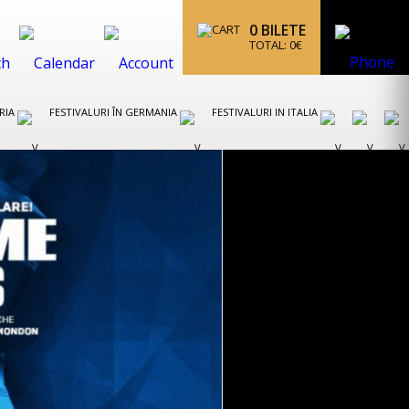
0
BILETE
TOTAL:
0
€
TRIA
FESTIVALURI ÎN GERMANIA
FESTIVALURI IN ITALIA