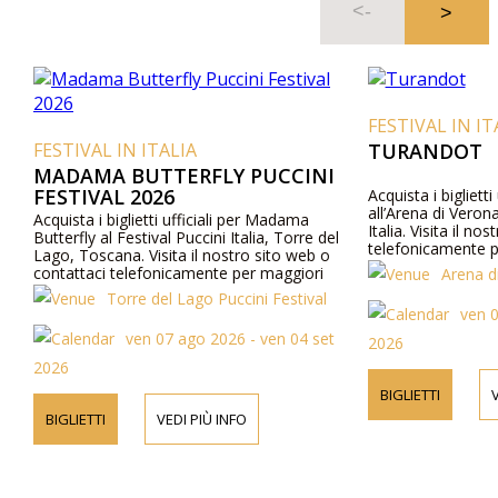
FESTIVAL IN IT
FESTIVAL IN ITALIA
TURANDOT
MADAMA BUTTERFLY PUCCINI
FESTIVAL 2026
Acquista i biglietti
all’Arena di Veron
Acquista i biglietti ufficiali per Madama
Italia. Visita il no
Butterfly al Festival Puccini Italia, Torre del
telefonicamente p
Lago, Toscana. Visita il nostro sito web o
programma e cast
contattaci telefonicamente per maggiori
Arena d
informazioni su prezzi, programma e cast.
Torre del Lago Puccini Festival
ven 0
ven 07 ago 2026 - ven 04 set
2026
2026
BIGLIETTI
V
BIGLIETTI
VEDI PIÙ INFO