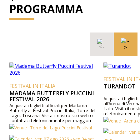
PROGRAMMA
FESTIVAL IN IT
FESTIVAL IN ITALIA
TURANDOT
MADAMA BUTTERFLY PUCCINI
FESTIVAL 2026
Acquista i biglietti
all’Arena di Veron
Acquista i biglietti ufficiali per Madama
Italia. Visita il no
Butterfly al Festival Puccini Italia, Torre del
telefonicamente p
Lago, Toscana. Visita il nostro sito web o
programma e cast
contattaci telefonicamente per maggiori
Arena d
informazioni su prezzi, programma e cast.
Torre del Lago Puccini Festival
ven 0
ven 07 ago 2026 - ven 04 set