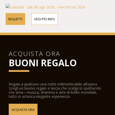
sab 08 ago 2026 - mer 09 set 2026
BIGLIETTI
VEDI PIÙ INFO
ACQUISTA ORA
BUONI REGALO
Regala a qualcuno una notte indimenticabile all’opera.
Scegli un buono regalo e lascia che scelga lo spettacolo
che ama—musica, dramma e arte di livello mondiale,
tutto in un’unica elegante esperienza.
ACQUISTA ORA