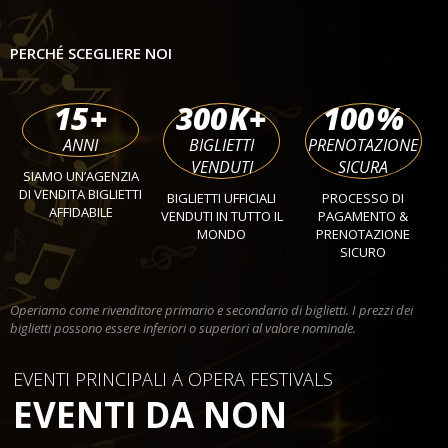
PERCHÉ SCEGLIERE NOI
15
+
300
K+
100
%
ANNI
BIGLIETTI
PRENOTAZIONE
VENDUTI
SICURA
SIAMO UN’AGENZIA
DI VENDITA BIGLIETTI
BIGLIETTI UFFICIALI
PROCESSO DI
AFFIDABILE
VENDUTI IN TUTTO IL
PAGAMENTO &
MONDO
PRENOTAZIONE
SICURO
Operiamo come rivenditore primario e secondario di biglietti. I prezzi dei
biglietti possono essere inferiori o superiori al valore nominale.
EVENTI PRINCIPALI A OPERA FESTIVALS
EVENTI DA NON