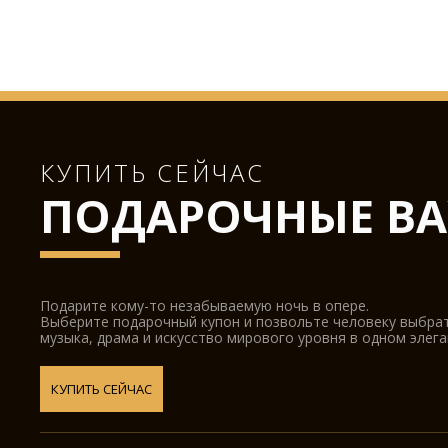
КУПИТЬ СЕЙЧАС
ПОДАРОЧНЫЕ ВА
Подарите кому-то незабываемую ночь в опере.
Выберите подарочный купон и позвольте человеку выбра
музыка, драма и искусство мирового уровня в одном элег
КУПИТЬ СЕЙЧАС