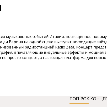
и
х ярких музыкальных событий Италии, посвящённое нов
а ди Верона на одной сцене выступят восходящие звё
ганизованный радиостанцией Radio Zeta, концерт предс
графия, впечатляющие визуальные эффекты и мощная 
 это не просто концерт, а настоящая платформа для новы
ПОП-РОК КОНЦЕР