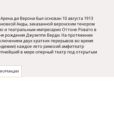
Арена ди Верона был основан 10 августа 1913
тановкой Аиды, заказанной веронским тенором
о и театральным импресарио Оттоне Ровато в
дня рождения Джузеппе Верди. На протяжении
исключением двух кратких перерывов во время
ндемии) каждое лето римский амфитеатр
упнейший в мире оперный театр под открытым
НФОРМАЦИИ