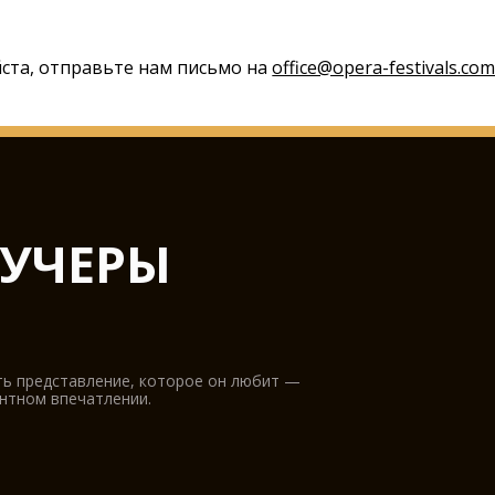
йста, отправьте нам письмо на
office@opera-festivals.co
УЧЕРЫ
ть представление, которое он любит —
антном впечатлении.