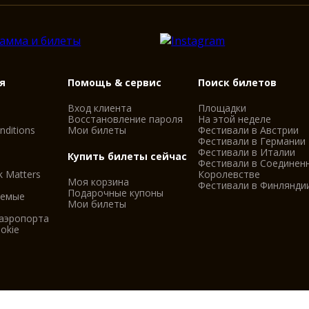
я
Помощь & сервис
Поиск билетов
Вход клиента
Площадки
Восстановление пароля
На этой неделе
nditions
Мои билеты
Фестивали в Австрии
Фестивали в Германии
Фестивали в Италии
Купить билеты сейчас
Фестивали в Соединен
k Matters
Королевстве
Моя корзина
Фестивали в Финлянди
Подарочные купоны
аемые
Мои билеты
 аэропорта
okie