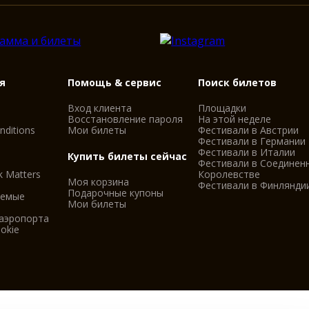
я
Помощь & сервис
Поиск билетов
Вход клиента
Площадки
Восстановление пароля
На этой неделе
nditions
Мои билеты
Фестивали в Австрии
Фестивали в Германии
Фестивали в Италии
Купить билеты сейчас
Фестивали в Соединен
k Matters
Королевстве
Моя корзина
Фестивали в Финлянди
Подарочные купоны
аемые
Мои билеты
 аэропорта
okie