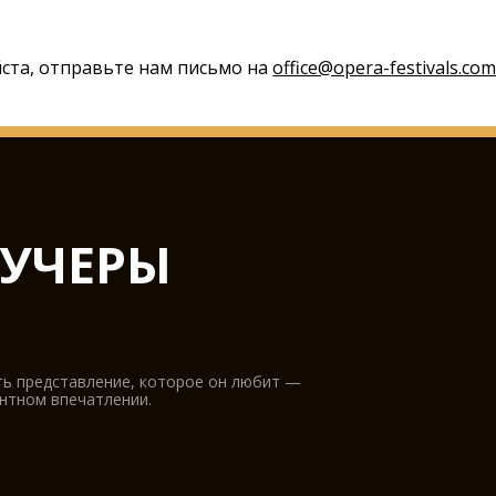
йста, отправьте нам письмо на
office@opera-festivals.co
УЧЕРЫ
ть представление, которое он любит —
антном впечатлении.