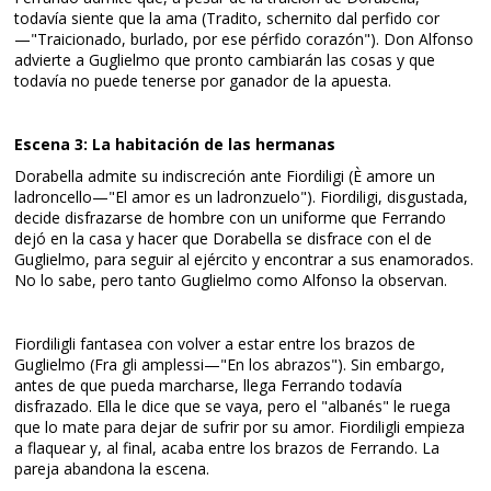
todavía siente que la ama (Tradito, schernito dal perfido cor
—"Traicionado, burlado, por ese pérfido corazón"). Don Alfonso
advierte a Guglielmo que pronto cambiarán las cosas y que
todavía no puede tenerse por ganador de la apuesta.
Escena 3: La habitación de las hermanas
Dorabella admite su indiscreción ante Fiordiligi (È amore un
ladroncello—"El amor es un ladronzuelo"). Fiordiligi, disgustada,
decide disfrazarse de hombre con un uniforme que Ferrando
dejó en la casa y hacer que Dorabella se disfrace con el de
Guglielmo, para seguir al ejército y encontrar a sus enamorados.
No lo sabe, pero tanto Guglielmo como Alfonso la observan.
Fiordiligli fantasea con volver a estar entre los brazos de
Guglielmo (Fra gli amplessi—"En los abrazos"). Sin embargo,
antes de que pueda marcharse, llega Ferrando todavía
disfrazado. Ella le dice que se vaya, pero el "albanés" le ruega
que lo mate para dejar de sufrir por su amor. Fiordiligli empieza
a flaquear y, al final, acaba entre los brazos de Ferrando. La
pareja abandona la escena.