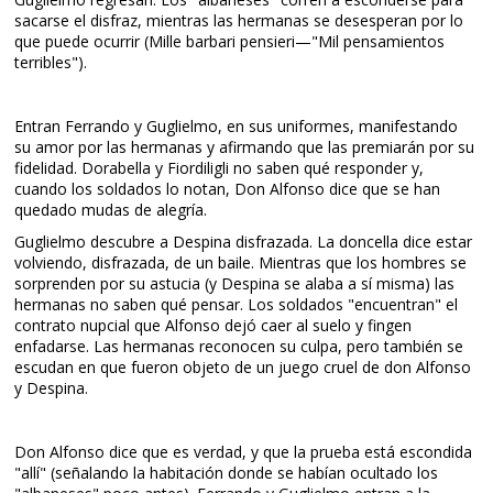
sacarse el disfraz, mientras las hermanas se desesperan por lo
que puede ocurrir (Mille barbari pensieri—"Mil pensamientos
terribles").
Entran Ferrando y Guglielmo, en sus uniformes, manifestando
su amor por las hermanas y afirmando que las premiarán por su
fidelidad. Dorabella y Fiordiligli no saben qué responder y,
cuando los soldados lo notan, Don Alfonso dice que se han
quedado mudas de alegría.
Guglielmo descubre a Despina disfrazada. La doncella dice estar
volviendo, disfrazada, de un baile. Mientras que los hombres se
sorprenden por su astucia (y Despina se alaba a sí misma) las
hermanas no saben qué pensar. Los soldados "encuentran" el
contrato nupcial que Alfonso dejó caer al suelo y fingen
enfadarse. Las hermanas reconocen su culpa, pero también se
escudan en que fueron objeto de un juego cruel de don Alfonso
y Despina.
Don Alfonso dice que es verdad, y que la prueba está escondida
"allí" (señalando la habitación donde se habían ocultado los