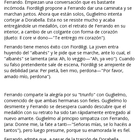
Ferrando. Empiezan una conversación que es bastante
incómoda. Fiordiligli propone a Ferrando dar una caminata y se
marchan juntos. Ahora que están solos, Guglielmo intenta
cortejar a Dorabella. Esta no se resiste mucho y acaba
entregándole un medallón, con el retrato de Ferrando en su
interior, a cambio de un colgante con forma de corazón
(dueto: Il core vi dono—"Te entrego mi corazón").
Ferrando tiene menos éxito con Fiordiligi. La joven entra
huyendo del "albanés" y le pide que se marche, ante lo cual, el
"albanés" se lamenta (aria: Ah, lo veggio—"Ah, ya veo"). Cuando
su falso pretendiente sale de escena, Fiordiligi se arrepiente de
su debilidad (aria: Per pietà, ben mio, perdona—"Por favor,
amado mío, perdona").
Ferrando comparte la alegría por su "triunfo" con Guglielmo,
convencido de que ambas hermanas son fieles. Guglielmo lo
desmiente y Ferrando se desespera cuando descubre que el
medallón con su retrato ha sido tan rápidamente entregado al
nuevo amante. Guglielmo al principio simpatiza con Ferrando,
(aria: Donne mie, la fate a tanti—"Señoras mías, se lo hacéis a
tantos"), pero luego presume, porque su enamorada le es fiel.
Ferrando admite que, a pesar de la traición de Dorabella,