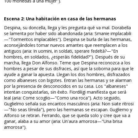
100 monedas a una mujer").
Escena 2: Una habitación en casa de las hermanas
Despina, su doncella, llega y les pregunta qué va mal. Dorabella
se lamenta por haber sido abandonada (aria: Smanie implacabili
—"Tormentos implacables"). Despina se burla de las hermanas,
aconsejándoles tomar nuevos amantes que reemplacen a los
antiguos (aria: In uomini, in soldati, sperare fedeltà?—"En
hombres, en soldados, ¿esperáis fidelidad?"). Después de su
marcha, llega Don Alfonso. Teme que Despina reconozca a los
hombres a pesar de sus disfraces, así que la soborna para que le
ayude a ganar la apuesta. Llegan los dos hombres, disfrazados
como albaneses con bigotes. Entran las hermanas y se alarman
por la presencia de desconocidos en su casa. Los "albaneses"
intentan conquistarlas, sin éxito. Fiordiligi manifiesta que será
leal (aria: Come scoglio—"Como una roca"). Acto seguido,
Guglielmo señala sus encantos masculinos (aria: Non siate ritrosi
—"No seas tímida"), pero las hermanas se escapan. Gugliemo y
Alfonso se retiran. Ferrando, que se queda solo y cree que va a
ganar, alaba a su amor (aria: Un'aura amorosa—"Una brisa
amorosa").