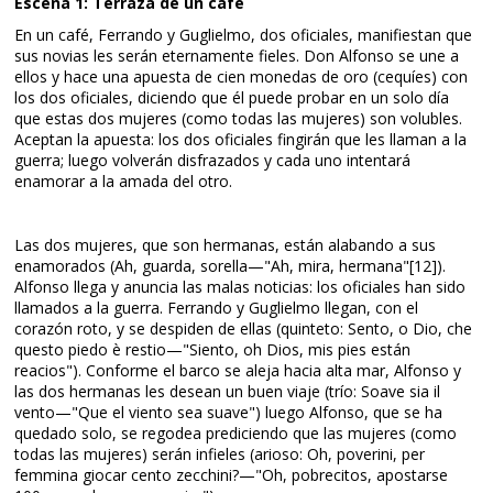
Escena 1: Terraza de un café
En un café, Ferrando y Guglielmo, dos oficiales, manifiestan que
sus novias les serán eternamente fieles. Don Alfonso se une a
ellos y hace una apuesta de cien monedas de oro (cequíes) con
los dos oficiales, diciendo que él puede probar en un solo día
que estas dos mujeres (como todas las mujeres) son volubles.
Aceptan la apuesta: los dos oficiales fingirán que les llaman a la
guerra; luego volverán disfrazados y cada uno intentará
enamorar a la amada del otro.
Las dos mujeres, que son hermanas, están alabando a sus
enamorados (Ah, guarda, sorella—"Ah, mira, hermana"[12]​).
Alfonso llega y anuncia las malas noticias: los oficiales han sido
llamados a la guerra. Ferrando y Guglielmo llegan, con el
corazón roto, y se despiden de ellas (quinteto: Sento, o Dio, che
questo piedo è restio—"Siento, oh Dios, mis pies están
reacios"). Conforme el barco se aleja hacia alta mar, Alfonso y
las dos hermanas les desean un buen viaje (trío: Soave sia il
vento—"Que el viento sea suave") luego Alfonso, que se ha
quedado solo, se regodea prediciendo que las mujeres (como
todas las mujeres) serán infieles (arioso: Oh, poverini, per
femmina giocar cento zecchini?—"Oh, pobrecitos, apostarse