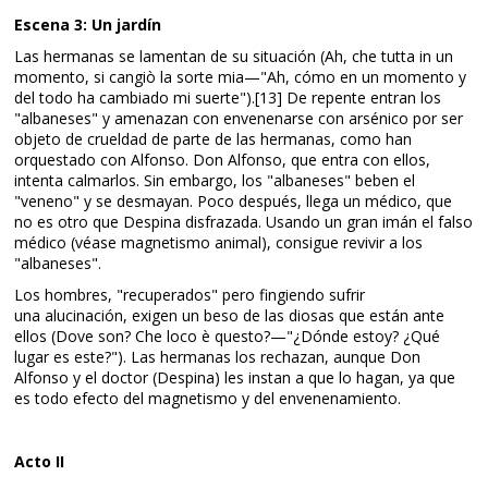
Escena 3: Un jardín
Las hermanas se lamentan de su situación (Ah, che tutta in un
momento, si cangiò la sorte mia—"Ah, cómo en un momento y
del todo ha cambiado mi suerte").[13]​ De repente entran los
"albaneses" y amenazan con envenenarse con arsénico por ser
objeto de crueldad de parte de las hermanas, como han
orquestado con Alfonso. Don Alfonso, que entra con ellos,
intenta calmarlos. Sin embargo, los "albaneses" beben el
"veneno" y se desmayan. Poco después, llega un médico, que
no es otro que Despina disfrazada. Usando un gran imán el falso
médico (véase magnetismo animal), consigue revivir a los
"albaneses".
Los hombres, "recuperados" pero fingiendo sufrir
una alucinación, exigen un beso de las diosas que están ante
ellos (Dove son? Che loco è questo?—"¿Dónde estoy? ¿Qué
lugar es este?"). Las hermanas los rechazan, aunque Don
Alfonso y el doctor (Despina) les instan a que lo hagan, ya que
es todo efecto del magnetismo y del envenenamiento.
Acto II