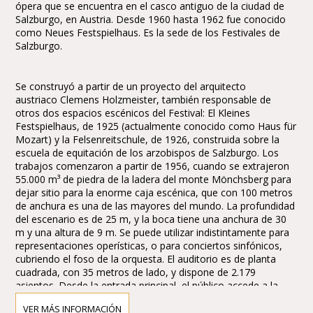
ópera que se encuentra en el casco antiguo de la ciudad de
Salzburgo, en Austria. Desde 1960 hasta 1962 fue conocido
como Neues Festspielhaus. Es la sede de los Festivales de
Salzburgo.
Se construyó a partir de un proyecto del arquitecto
austriaco Clemens Holzmeister, también responsable de
otros dos espacios escénicos del Festival: El Kleines
Festspielhaus, de 1925 (actualmente conocido como Haus für
Mozart) y la Felsenreitschule, de 1926, construida sobre la
escuela de equitación de los arzobispos de Salzburgo. Los
trabajos comenzaron a partir de 1956, cuando se extrajeron
55.000 m³ de piedra de la ladera del monte Mönchsberg para
dejar sitio para la enorme caja escénica, que con 100 metros
de anchura es una de las mayores del mundo. La profundidad
del escenario es de 25 m, y la boca tiene una anchura de 30
m y una altura de 9 m. Se puede utilizar indistintamente para
representaciones operísticas, o para conciertos sinfónicos,
cubriendo el foso de la orquesta. El auditorio es de planta
cuadrada, con 35 metros de lado, y dispone de 2.179
asientos. Desde la entrada principal, el público accede a la
sala por cinco grandes puertas de bronce. El arquitecto hizo
VER MÁS INFORMACIÓN
uso de materiales locales, como el