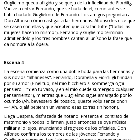
Guglielmo queda afligido y se queja de la infidelidad de Fiordiligli.
Vuelve a entrar Ferrando, que se burla de él, como antes se
había burlado Guglielmo de Ferrando. Los amigos preguntan a
Don Alfonso cómo castigar a las hermanas. Alfonso les dice que
se casen con ellas y que acepten que così fan tutte ("todas las
mujeres hacen lo mismo"). Ferrando y Guglielmo terminan
admitiéndolo y los tres hombres cantan al unísono la frase que
da nombre a la ópera.
Escena 4
La escena comienza como una doble boda para las hermanas y
sus novios "albaneses". Ferrando, Dorabella y Fiordiligli brindan
por su amor (E nel tuo, nel mio bicchiero si sommerga ogni
pensiero—"Y en tu vaso, y en el mío quede sumergido cualquier
pensamiento"), mientras que Guglielmo sigue amargado por lo
ocurrido (Ah, bevessero del tossico, queste volpi senze onor!
—"¡Ah, ojalá bebieran un veneno esas zorras sin honor!).
Llega Despina, disfrazada de notario. Presenta el contrato de
matrimonio y todos lo firman. Justo entonces se oye música
militar a lo lejos, anunciando el regreso de los oficiales. Don
Alfonso confirma los temores de las jóvenes: Ferrando y
Guglielmo regresan. Los "albaneses" corren a esconderse para