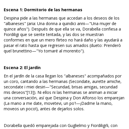
Escena 1: Dormitorio de las hermanas
Despina pide a las hermanas que accedan a los deseos de los
"albaneses" (aria: Una donna a quindici anni—"Una mujer de
quince años"). Después de que ella se va, Dorabella confiesa a
Fiordiligi que se siente tentada, y las dos se muestran
conformes en que un mero flirteo no hará daño y las ayudará a
pasar el rato hasta que regresen sus amados (dueto: Prenderò
quel brunettino—"Yo tomaré al morenito").
Escena 2: El jardín
En el jardín de la casa llegan los "albaneses" acompañados por
un coro, cantando a las hermanas (Secondate, aurette amiche,
secondate i miei desiri—"Secundad, brisas amigas, secundad
mis deseos"[13]​). Ni ellos ni las hermanas se animan a iniciar
una conversación, así que Despina y Don Alfonso los emparejan
(La mano a me date, movetevi, un po'!—¡Dadme la mano,
moveos un poco!), antes de dejarlos solos.
Dorabella quedó emparejada con Guglielmo y Fiordiligrli, con