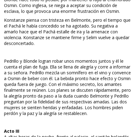
Osmin. Como inglesa, se niega a aceptar su condición de
esclava, lo que provoca una enorme frustración en Osmin.
Konstanze piensa con tristeza en Belmonte, pero el tiempo que
el Pachá le había concedido se ha agotado. Su negativa a
amarlo hace que el Pachá estalle de ira y la amenace con
violencia. Konstanze se mantiene firme y Selim vuelve a quedar
desconcertado.
Pedrillo y Blonde logran robar unos momentos juntos y él le
cuenta el plan de fuga. Ella se llena de alegría y corre a informar
a su señora. Pedrillo mezcla un somnífero en el vino y convence
a Osmin de beber con él. La bebida pronto hace efecto y Osmin
queda fuera de juego. Con el máximo secreto, los amantes
finalmente se reúnen. Los planes se discuten rápidamente, pero
la alegría pronto da paso a la duda cuando Belmonte y Pedrillo
preguntan por la fidelidad de sus respectivas amadas. Las dos
mujeres se sienten heridas y enfadadas. Los hombres piden
perdón y la paz y la alegría se restablecen.
Acto III
A altas horas de la noche, frente al palacio, el capitán holandés