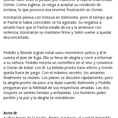
Osmin. Como inglesa, se niega a aceptar su condición de
esclava, lo que provoca una enorme frustración en Osmin.
Konstanze piensa con tristeza en Belmonte, pero el tiempo que
el Pachá le había concedido se ha agotado. Su negativa a
amarlo hace que el Pachá estalle de ira y la amenace con
violencia. Konstanze se mantiene firme y Selim vuelve a quedar
desconcertado.
Pedrillo y Blonde logran robar unos momentos juntos y él le
cuenta el plan de fuga. Ella se llena de alegría y corre a informar
a su señora. Pedrillo mezcla un somnífero en el vino y convence
a Osmin de beber con él. La bebida pronto hace efecto y Osmin
queda fuera de juego. Con el máximo secreto, los amantes
finalmente se reúnen. Los planes se discuten rápidamente, pero
la alegría pronto da paso a la duda cuando Belmonte y Pedrillo
preguntan por la fidelidad de sus respectivas amadas. Las dos
mujeres se sienten heridas y enfadadas. Los hombres piden
perdón y la paz y la alegría se restablecen.
Acto III
A altas horas de la noche, frente al palacio, el capitán holandés