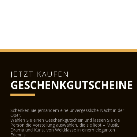
JETZT KAUFEN
GESCHENKGUTSCHEINE
Schenken Sie jemandem eine unvergessliche Nacht in der
Oper.
Wählen Sie einen Geschenkgutschein und lassen Sie die
Person die Vorstellung auswählen, die sie liebt – Musik,
Drama und Kunst von Weltklasse in einem eleganten
Erlebnis.