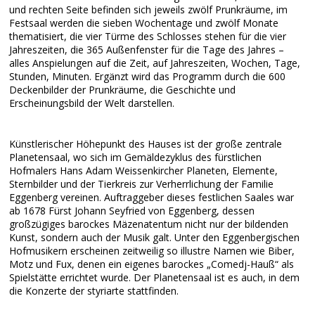
und rechten Seite befinden sich jeweils zwölf Prunkräume, im
Festsaal werden die sieben Wochentage und zwölf Monate
thematisiert, die vier Türme des Schlosses stehen für die vier
Jahreszeiten, die 365 Außenfenster für die Tage des Jahres –
alles Anspielungen auf die Zeit, auf Jahreszeiten, Wochen, Tage,
Stunden, Minuten. Ergänzt wird das Programm durch die 600
Deckenbilder der Prunkräume, die Geschichte und
Erscheinungsbild der Welt darstellen.
Künstlerischer Höhepunkt des Hauses ist der große zentrale
Planetensaal, wo sich im Gemäldezyklus des fürstlichen
Hofmalers Hans Adam Weissenkircher Planeten, Elemente,
Sternbilder und der Tierkreis zur Verherrlichung der Familie
Eggenberg vereinen. Auftraggeber dieses festlichen Saales war
ab 1678 Fürst Johann Seyfried von Eggenberg, dessen
großzügiges barockes Mäzenatentum nicht nur der bildenden
Kunst, sondern auch der Musik galt. Unter den Eggenbergischen
Hofmusikern erscheinen zeitweilig so illustre Namen wie Biber,
Motz und Fux, denen ein eigenes barockes „Comedj-Hauß“ als
Spielstätte errichtet wurde. Der Planetensaal ist es auch, in dem
die Konzerte der styriarte stattfinden.